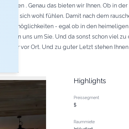
im Leben . Genau das bieten wir Ihnen. Ob in de
den Sie sich wohl fühlen. Damit nach dem rausc
htungsmöglichkeiten - egal ob in den heimelige
rn uns um Sie. Und da sonst schon viel zu organ
ter vor Ort. Und zu guter Letzt stehen Ihnen 
Highlights
Preissegment
$
Raummiete