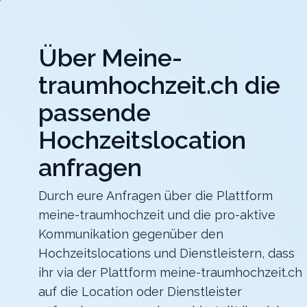
Jet
Über Meine-
meine-traumhochzeit.ch
traumhochzeit.ch die
Hochzeitslocations
Hochzeitsdienstleister
passende
Hochzeitslocation
Schloss Laufen am Rheinfall
Heiraten im Schloss Laufen am Rheinfall, dort wo
Träume wahr werden
anfragen
Zurück zur Suche
Durch eure Anfragen über die Plattform
meine-traumhochzeit und die pro-aktive
Sportbahnen Atzmännig Atzm
Kommunikation gegenüber den
4.2
Hochzeitslocations und Dienstleistern, dass
ihr via der Plattform meine-traumhochzeit.ch
SG
auf die Location oder Dienstleister
Abendessen
Goldingen
Merkliste
Link teilen