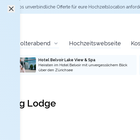
zt kostenlos
unverbindliche Offerte
für eure Hochzeitslocation anford
Polterabend
Hochzeitswebseite
Kos
Hotel Belvoir Lake View & Spa
Heiraten im Hotel Belvoir mit unvergesslichem Blick
über den Zürichsee
ännig Lodge