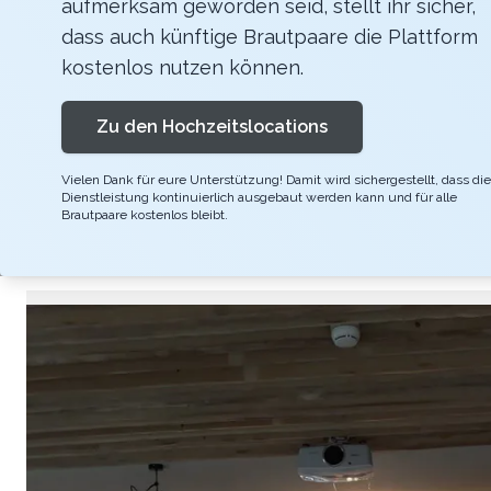
aufmerksam geworden seid, stellt ihr sicher,
Alles aus einer Hand für Ihren schönsten Tag 
dass auch künftige Brautpaare die Plattform
alpin-schicken Atzmännig Lodge bei uns wer
kostenlos nutzen können.
muss, bieten wir Ihnen auch allerlei Übernac
Zu den Hochzeitslocations
Lodgezimmern oder auf dem Camping, wir kümme
Rahmenprogramme oder Deko- und Blumenanbie
Vielen Dank für eure Unterstützung! Damit wird sichergestellt, dass die
Dienstleistung kontinuierlich ausgebaut werden kann und für alle
wir bieten Ihnen wirklich alles aus einer Hand.
Brautpaare kostenlos bleibt.