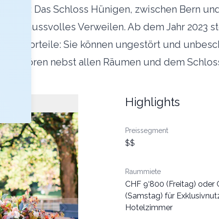
ental: Das Schloss Hünigen, zwischen Bern und
 und genussvolles Verweilen. Ab dem Jahr 2023 st
viele Vorteile: Sie können ungestört und unbesc
tzung gehören nebst allen Räumen und dem Schlo
Highlights
Preissegment
$$
Raummiete
CHF 9‘800 (Freitag) oder
(Samstag) für Exklusivnutz
Hotelzimmer