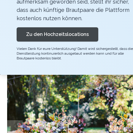
aufmerksam geworden seid, stellt ihr sicher,
Hochzeitslocation und Boutique Hotel im Emm
dass auch künftige Brautpaare die Plattform
einzigartiger Ort für unvergessliches Feiern
kostenlos nutzen können.
exklusiv zur Verfügung. Dabei geniessen Sie 
Zu den Hochzeitslocations
geniessen viel Flexibilität. Zur Exklusivnu
Vielen Dank für eure Unterstützung! Damit wird sichergestellt, dass die
Dienstleistung kontinuierlich ausgebaut werden kann und für alle
Brautpaare kostenlos bleibt.