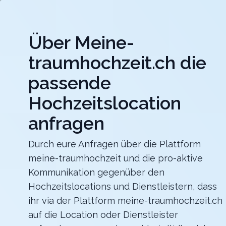
Jet
Über Meine-
meine-traumhochzeit.ch
traumhochzeit.ch die
Hochzeitslocations
Hochzeitsdienstleister
passende
Hochzeitslocation
Gurten-Pavillon
Für eure Hochzeit auf dem Gurten mit einer
traumhaften Sicht über die ganze Stadt Bern
anfragen
Zurück zur Suche
Durch eure Anfragen über die Plattform
meine-traumhochzeit und die pro-aktive
Schloss Hünigen
Kommunikation gegenüber den
4.6
Hochzeitslocations und Dienstleistern, dass
ihr via der Plattform meine-traumhochzeit.ch
BE
auf die Location oder Dienstleister
Zeremonie
Konolfingen
Merkliste
Link teilen