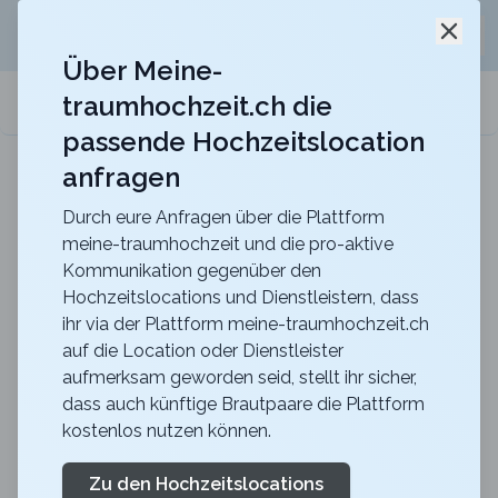
Jetzt kostenlos
unverbindliche Offerte
für eure
Schli
Hochzeitslocation anfordern!
Über Meine-
traumhochzeit.ch die
meine-traumhochzeit.ch
passende Hochzeitslocation
anfragen
Maxililian
Für eine unvergessliche Feier mit einer herrlich
rustikalen Atmosphäre
Durch eure Anfragen über die Plattform
meine-traumhochzeit und die pro-aktive
Zurück zur Suche
Kommunikation gegenüber den
Hochzeitslocations und Dienstleistern, dass
Rote Trotte Winterthur
ihr via der Plattform meine-traumhochzeit.ch
auf die Location oder Dienstleister
4.7
aufmerksam geworden seid, stellt ihr sicher,
ZH
dass auch künftige Brautpaare die Plattform
Zeremonie
kostenlos nutzen können.
Winterthur
Merkliste
Link teilen
Mit viel Liebe zum Detail wurde die 250 Jahre alte
Zu den Hochzeitslocations