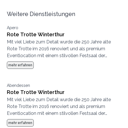
Weitere Dienstleistungen
Apero
Rote Trotte Winterthur
Mit viel Liebe zum Detail wurde die 250 Jahre alte
Rote Trotte im 2016 renoviert und als premium
Eventlocation mit einem stilvollen Festsaal der
Öffentlichkeit zugänglich gemacht. Die Rote Trotte
mehr erfahren
eignet sich perfekt für Hochzeiten bis zu 100 Gästen,
wo Wert auf eine faszinierende Atmosphäre in
Verbindung mit einem einzigartigen Erlebnis gelegt
Abendessen
wird.
Rote Trotte Winterthur
Mit viel Liebe zum Detail wurde die 250 Jahre alte
Rote Trotte im 2016 renoviert und als premium
Eventlocation mit einem stilvollen Festsaal der
Öffentlichkeit zugänglich gemacht. Die Rote Trotte
mehr erfahren
eignet sich perfekt für Hochzeiten bis zu 100 Gästen,