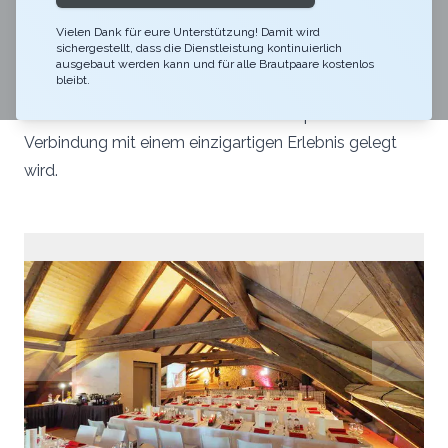
Rote Trotte im 2016 renoviert und als premium
Eventlocation mit einem stilvollen Festsaal der
Vielen Dank für eure Unterstützung! Damit wird
sichergestellt, dass die Dienstleistung kontinuierlich
Öffentlichkeit zugänglich gemacht. Die Rote Trotte
ausgebaut werden kann und für alle Brautpaare kostenlos
bleibt.
eignet sich perfekt für Hochzeiten bis zu 100 Gästen,
wo Wert auf eine faszinierende Atmosphäre in
Verbindung mit einem einzigartigen Erlebnis gelegt
wird.