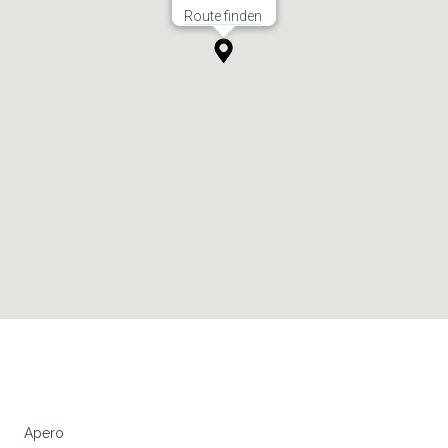
Route finden
Apero