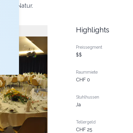
k und Natur.
Highlights
Preissegment
$$
Raummiete
CHF 0
Stuhlhussen
Ja
Tellergeld
CHF 25