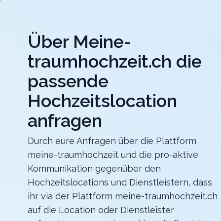
Jet
Über Meine-
meine-traumhochzeit.ch
traumhochzeit.ch die
Hochzeitslocations
Hochzeitsdienstleister
passende
Hochzeitslocation
b_smart hotel Schönenwerd
Für ein zauberhaftes Hochzeitsfest
anfragen
Zurück zur Suche
Durch eure Anfragen über die Plattform
meine-traumhochzeit und die pro-aktive
Saal Reusspark
Kommunikation gegenüber den
4.3
Hochzeitslocations und Dienstleistern, dass
ihr via der Plattform meine-traumhochzeit.ch
AG
auf die Location oder Dienstleister
Abendessen
Niederwil
Merkliste
Link teilen