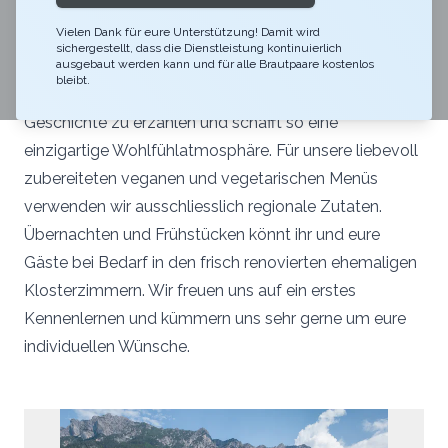
In den historischen Grundmauern des Klosters St.
Vielen Dank für eure Unterstützung! Damit wird
Elisabeth könnt ihr eure Hochzeit mit einer herrlichen
sichergestellt, dass die Dienstleistung kontinuierlich
Aussicht auf das ganze Fürstentum Liechtenstein
ausgebaut werden kann und für alle Brautpaare kostenlos
bleibt.
geniessen. Die Location hat eine besondere
Geschichte zu erzählen und schafft so eine
einzigartige Wohlfühlatmosphäre. Für unsere liebevoll
zubereiteten veganen und vegetarischen Menüs
verwenden wir ausschliesslich regionale Zutaten.
Übernachten und Frühstücken könnt ihr und eure
Gäste bei Bedarf in den frisch renovierten ehemaligen
Klosterzimmern. Wir freuen uns auf ein erstes
Kennenlernen und kümmern uns sehr gerne um eure
individuellen Wünsche.