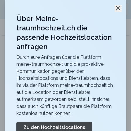
Jetzt kostenlos
unverbindliche Offerte
für eure
Schli
Hochzeitslocation anfordern!
Über Meine-
traumhochzeit.ch die
meine-traumhochzeit.ch
passende Hochzeitslocation
anfragen
Maxililian
Für eine unvergessliche Feier mit einer herrlich
rustikalen Atmosphäre
Durch eure Anfragen über die Plattform
meine-traumhochzeit und die pro-aktive
Zurück zur Suche
Kommunikation gegenüber den
Hochzeitslocations und Dienstleistern, dass
Restaurant RUUF St.
ihr via der Plattform meine-traumhochzeit.ch
auf die Location oder Dienstleister
Elisabeth Kloster
aufmerksam geworden seid, stellt ihr sicher,
4.9
dass auch künftige Brautpaare die Plattform
kostenlos nutzen können.
Liechtenstein
Zeremonie
Schaan
Merkliste
Link teilen
Zu den Hochzeitslocations