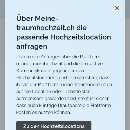
Jetzt kostenlos
unverbindliche Offerte
für eure
Schli
Hochzeitslocation anfordern!
Über Meine-
traumhochzeit.ch die
meine-traumhochzeit.ch
passende Hochzeitslocation
anfragen
b_smart hotel Schönenwerd
Für ein zauberhaftes Hochzeitsfest
Durch eure Anfragen über die Plattform
meine-traumhochzeit und die pro-aktive
Zurück zur Suche
Kommunikation gegenüber den
Hochzeitslocations und Dienstleistern, dass
Restaurant Roter Platz
ihr via der Plattform meine-traumhochzeit.ch
auf die Location oder Dienstleister
4.4
aufmerksam geworden seid, stellt ihr sicher,
SG
dass auch künftige Brautpaare die Plattform
Abendessen
kostenlos nutzen können.
St. Gallen
Merkliste
Link teilen
Rot ist die Farbe der Liebe. Feiern Sie deshalb mit Ihrer
Zu den Hochzeitslocations