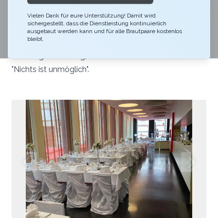
Gesellschaft im Restaurant Roter Platz. Gestalten Sie
Ihren grossen Tag gemeinsam mit uns. Profitieren Sie
Vielen Dank für eure Unterstützung! Damit wird
sichergestellt, dass die Dienstleistung kontinuierlich
von unserer langjährigen Erfahrung im Catering-
ausgebaut werden kann und für alle Brautpaare kostenlos
bleibt.
Bereich. Haben Sie ausgefallene Ideen? Dann sind Sie
bei uns genau richtig, denn wir leben das Motto:
"Nichts ist unmöglich".