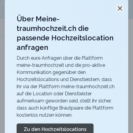
Jetzt kostenlos
unverbindliche Offerte
für eure
Schli
Hochzeitslocation anfordern!
Über Meine-
traumhochzeit.ch die
meine-traumhochzeit.ch
passende Hochzeitslocation
anfragen
ART DECO HOTEL MONTANA
Für eure Hochzeit mit einmaligem Blick auf den
Vierwaldstättersee
Durch eure Anfragen über die Plattform
meine-traumhochzeit und die pro-aktive
Zurück zur Suche
Kommunikation gegenüber den
Hochzeitslocations und Dienstleistern, dass
Restaurant Fahr
ihr via der Plattform meine-traumhochzeit.ch
auf die Location oder Dienstleister
4.4
aufmerksam geworden seid, stellt ihr sicher,
AG
dass auch künftige Brautpaare die Plattform
Apero
Künten-Sulz
kostenlos nutzen können.
Merkliste
Link teilen
Durch die aussergewöhnliche Lage mitten im
Zu den Hochzeitslocations