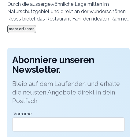
Durch die aussergewöhnliche Lage mitten im
Naturschutzgebiet und direkt an der wunderschönen
Reuss bietet das Restaurant Fahr den idealen Rahmen
für euer Hochzeit. Das stimmige Ambiente und die
mehr erfahren
einzelnen Details passen wir gerne eureb Bedürfnisse
an. Durch unser Fachwissen beraten wir euch gerne
bezüglich Ablaufplanung, Rahmenprogramm,
Dekoration und natürlich den kulinarischen
Abonniere unseren
Höhepunkten.
Newsletter.
Bleib auf dem Laufenden und erhalte
die neusten Angebote direkt in dein
Postfach.
Vorname