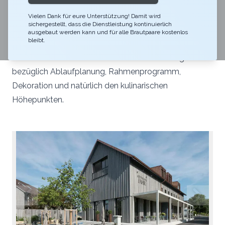
Naturschutzgebiet und direkt an der wunderschönen
Reuss bietet das Restaurant Fahr den idealen Rahmen
Vielen Dank für eure Unterstützung! Damit wird
sichergestellt, dass die Dienstleistung kontinuierlich
für euer Hochzeit. Das stimmige Ambiente und die
ausgebaut werden kann und für alle Brautpaare kostenlos
bleibt.
einzelnen Details passen wir gerne eureb Bedürfnisse
an. Durch unser Fachwissen beraten wir euch gerne
bezüglich Ablaufplanung, Rahmenprogramm,
Dekoration und natürlich den kulinarischen
Höhepunkten.