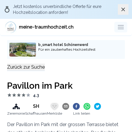
Jetzt kostenlos
unverbindliche Offerte
für eure
Schli
Hochzeitslocation anfordern!
Über Meine-
traumhochzeit.ch die
meine-traumhochzeit.ch
passende Hochzeitslocation
anfragen
b_smart hotel Schönenwerd
Für ein zauberhaftes Hochzeitsfest
Durch eure Anfragen über die Plattform
meine-traumhochzeit und die pro-aktive
Zurück zur Suche
Kommunikation gegenüber den
Hochzeitslocations und Dienstleistern, dass
Pavillon im Park
ihr via der Plattform meine-traumhochzeit.ch
auf die Location oder Dienstleister
4.3
aufmerksam geworden seid, stellt ihr sicher,
SH
dass auch künftige Brautpaare die Plattform
Zeremonie
kostenlos nutzen können.
Schaffhausen
Merkliste
Link teilen
Der Pavillon im Park mit der grossen Terrasse bietet
Zu den Hochzeitslocations