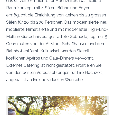
das stilvolle Ambiente für Hochzeiten. Das flexible
Raumkonzept mit 4 Sälen, Bühne und Foyer
Vielen Dank für eure Unterstützung! Damit wird
sichergestellt, dass die Dienstleistung kontinuierlich
ermöglicht die Einrichtung von kleinen bis zu grossen
ausgebaut werden kann und für alle Brautpaare kostenlos
bleibt.
Sälen für 20 bis 200 Personen. Das modernisierte, neu
möblierte, klimatisierte und mit modernster High-End-
Multimediatechnik ausgestattete Gebäude, liegt nur 5
Gehminuten von der Altstadt Schaffhausen und dem
Bahnhof entfernt. Kulinarisch werden Sie mit
köstlichen Apéros und Gala-Dinners verwöhnt.
Externes Catering ist nicht gestattet. Profitieren Sie
von den besten Voraussetzungen für Ihre Hochzeit,
angepasst an Ihre individuellen Wünsche.