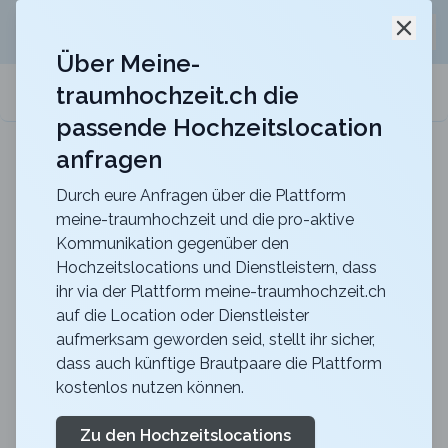
Jetzt kostenlos
unverbindliche Offerte
für eure
Schli
Hochzeitslocation anfordern!
Über Meine-
traumhochzeit.ch die
meine-traumhochzeit.ch
passende Hochzeitslocation
anfragen
Berghotel Hahnenmoos
Heiraten mit unvergesslicher Aussicht mitten in
den Berner Oberländer Bergen
Durch eure Anfragen über die Plattform
meine-traumhochzeit und die pro-aktive
Zurück zur Suche
Kommunikation gegenüber den
Hochzeitslocations und Dienstleistern, dass
Loube Spiez
ihr via der Plattform meine-traumhochzeit.ch
auf die Location oder Dienstleister
5
aufmerksam geworden seid, stellt ihr sicher,
BE
dass auch künftige Brautpaare die Plattform
Zeremonie
kostenlos nutzen können.
Spiez
Merkliste
Link teilen
Bei uns in der Loube wird «JA!» gesagt und
Zu den Hochzeitslocations