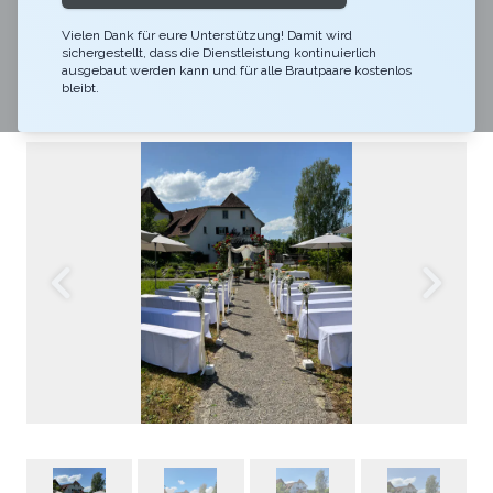
Heiraten im Park. Naturverbunden und
Vielen Dank für eure Unterstützung! Damit wird
Frischluftliebhaber? Dann empfehlen wir den
sichergestellt, dass die Dienstleistung kontinuierlich
Rosenpavillon mit Blick auf das Kloster Gnadenthal.
ausgebaut werden kann und für alle Brautpaare kostenlos
bleibt.