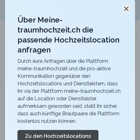
Jetzt kostenlos
unverbindliche Offerte
für eure
Schli
Hochzeitslocation anfordern!
Über Meine-
traumhochzeit.ch die
meine-traumhochzeit.ch
passende Hochzeitslocation
anfragen
Gurten-Pavillon
Für eure Hochzeit auf dem Gurten mit einer
traumhaften Sicht über die ganze Stadt Bern
Durch eure Anfragen über die Plattform
meine-traumhochzeit und die pro-aktive
Zurück zur Suche
Kommunikation gegenüber den
Hochzeitslocations und Dienstleistern, dass
Kloster Gnadenthal
ihr via der Plattform meine-traumhochzeit.ch
auf die Location oder Dienstleister
Rosenpavillon
aufmerksam geworden seid, stellt ihr sicher,
4.5
dass auch künftige Brautpaare die Plattform
kostenlos nutzen können.
AG
Zeremonie
Niederwil
Merkliste
Link teilen
Zu den Hochzeitslocations