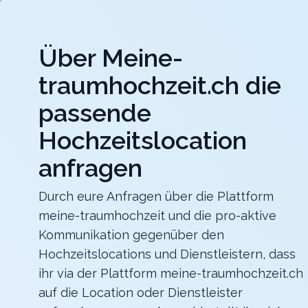
Jet
Über Meine-
meine-traumhochzeit.ch
traumhochzeit.ch die
Hochzeitslocations
Hochzeitsdienstleister
passende
Hochzeitslocation
Berghotel Hahnenmoos
Heiraten mit unvergesslicher Aussicht mitten in den
Berner Oberländer Bergen
anfragen
Zurück zur Suche
Durch eure Anfragen über die Plattform
meine-traumhochzeit und die pro-aktive
Kloster Gnadenthal Konventg
Kommunikation gegenüber den
4.5
Hochzeitslocations und Dienstleistern, dass
ihr via der Plattform meine-traumhochzeit.ch
AG
auf die Location oder Dienstleister
Zeremonie
Niederwil
Merkliste
Link teilen