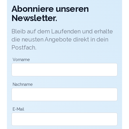
Doppelzimmern fürs Brautpaar und Gäste sowie
Abonniere unseren
angepasste Abläufe am nächsten Tag. Senden Sie
Newsletter.
jetzt Ihre Anfrage für die Hochzeitsfeier an das
kommod Hotel in Ruggell in Liechtenstein.
Bleib auf dem Laufenden und erhalte
die neusten Angebote direkt in dein
Postfach.
Vorname
Nachname
E-Mail