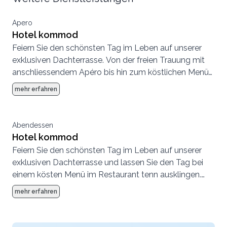
Apero
Hotel kommod
Feiern Sie den schönsten Tag im Leben auf unserer
exklusiven Dachterrasse. Von der freien Trauung mit
anschliessendem Apéro bis hin zum köstlichen Menü
im Restaurant tenn. Wir unterstützen Sie bei der
mehr erfahren
Planung des Festes mit langjähriger
Organisationserfahrung und dem notwendigen
Fingerspitzengefühl. Auf Wunsch bieten wir auch
Abendessen
Nächtigung in unseren komfortablen Doppelzimmern
Hotel kommod
fürs Brautpaar und Gäste sowie angepasste Abläufe
Feiern Sie den schönsten Tag im Leben auf unserer
am nächsten Tag. Senden Sie jetzt Ihre Anfrage für die
exklusiven Dachterrasse und lassen Sie den Tag bei
Hochzeitsfeier an das kommod Hotel in Ruggell in
einem kösten Menü im Restaurant tenn ausklingen.
Liechtenstein.
Wir unterstützen Sie bei der Planung des Festes mit
mehr erfahren
langjähriger Organisationserfahrung und dem
notwendigen Fingerspitzengefühl. Auf Wunsch bieten
wir auch Nächtigung in unseren komfortablen