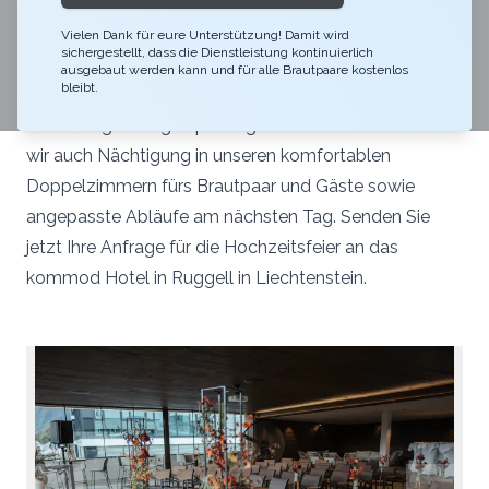
exklusiven Dachterrasse und lassen Sie den Tag bei
einem kösten Menü im Restaurant tenn ausklingen.
Vielen Dank für eure Unterstützung! Damit wird
sichergestellt, dass die Dienstleistung kontinuierlich
Wir unterstützen Sie bei der Planung des Festes mit
ausgebaut werden kann und für alle Brautpaare kostenlos
bleibt.
langjähriger Organisationserfahrung und dem
notwendigen Fingerspitzengefühl. Auf Wunsch bieten
wir auch Nächtigung in unseren komfortablen
Doppelzimmern fürs Brautpaar und Gäste sowie
angepasste Abläufe am nächsten Tag. Senden Sie
jetzt Ihre Anfrage für die Hochzeitsfeier an das
kommod Hotel in Ruggell in Liechtenstein.