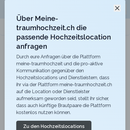
Jetzt kostenlos
unverbindliche Offerte
für eure
Schli
Hochzeitslocation anfordern!
Über Meine-
traumhochzeit.ch die
meine-traumhochzeit.ch
passende Hochzeitslocation
anfragen
b_smart hotel Schönenwerd
Für ein zauberhaftes Hochzeitsfest
Durch eure Anfragen über die Plattform
meine-traumhochzeit und die pro-aktive
Zurück zur Suche
Kommunikation gegenüber den
Hochzeitslocations und Dienstleistern, dass
Hotel kommod
ihr via der Plattform meine-traumhochzeit.ch
auf die Location oder Dienstleister
4.4
aufmerksam geworden seid, stellt ihr sicher,
Liechtenstein
dass auch künftige Brautpaare die Plattform
Zeremonie
kostenlos nutzen können.
Ruggell
Merkliste
Link teilen
Feiern Sie den schönsten Tag im Leben auf unserer
Zu den Hochzeitslocations