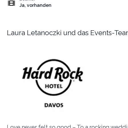
Ja, vorhanden
Laura Letanoczki und das Events-Te
Love never felt so good – To a rocking wedd