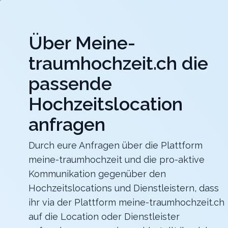
Jet
Über Meine-
meine-traumhochzeit.ch
traumhochzeit.ch die
Hochzeitslocations
Hochzeitsdienstleister
passende
Hochzeitslocation
Hotel Belvoir Lake View & Spa
Heiraten im Hotel Belvoir mit unvergesslichem Blick
über den Zürichsee
anfragen
Zurück zur Suche
Durch eure Anfragen über die Plattform
meine-traumhochzeit und die pro-aktive
Hard Rock Hotel Davos
Kommunikation gegenüber den
4.5
Hochzeitslocations und Dienstleistern, dass
ihr via der Plattform meine-traumhochzeit.ch
GR
auf die Location oder Dienstleister
Zeremonie
Davos
Merkliste
Link teilen