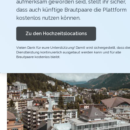
aufmerksam geworden seid, stellt ihr sicher,
THE CHAPEL - SO ROCKEN SIE IHRE TRAUUNG Un
dass auch künftige Brautpaare die Plattform
Klavier und Orgel begleiten die Zeremonie,
kostenlos nutzen können.
Chapel ist innerhalb unseres Hotels die belie
Zu den Hochzeitslocations
Vielen Dank für eure Unterstützung! Damit wird sichergestellt, dass die
Dienstleistung kontinuierlich ausgebaut werden kann und für alle
Brautpaare kostenlos bleibt.