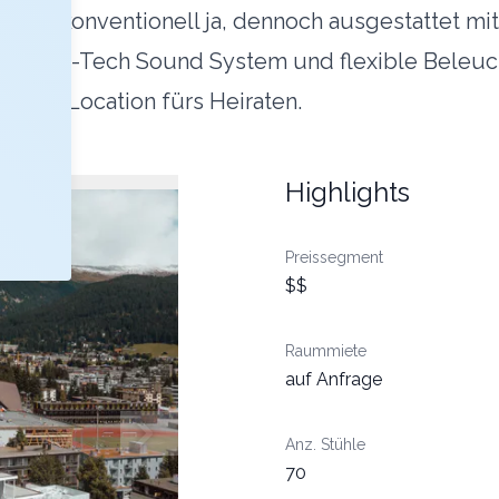
konventionell ja, dennoch ausgestattet mit de
 ein High-Tech Sound System und flexible Bele
bteste Location fürs Heiraten.
Highlights
Preissegment
$$
Raummiete
auf Anfrage
Anz. Stühle
70