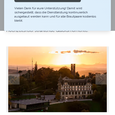
Die beiden Räume Ussicht & Wytsicht bieten Ihnen ein
einmaliges Ambiente mit atemberaubender Aussicht
Vielen Dank für eure Unterstützung! Damit wird
sichergestellt, dass die Dienstleistung kontinuierlich
auf die Bundesstadt. Das Sonnenlicht erhellt die Säle
ausgebaut werden kann und für alle Brautpaare kostenlos
bleibt.
durch die grosse Fensterfront und verleiht Ihrer
Hochzeitsfeier strahlende Glücksmomente.