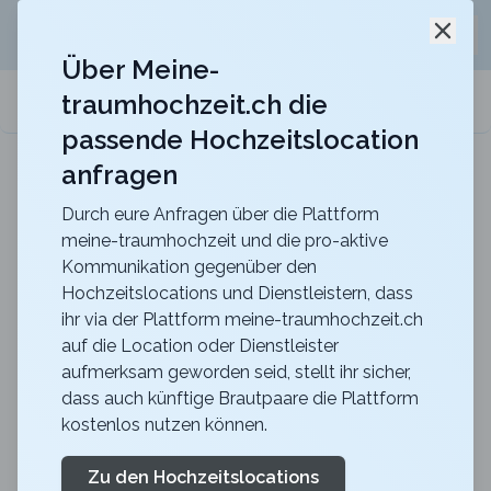
Jetzt kostenlos
unverbindliche Offerte
für eure
Schli
Hochzeitslocation anfordern!
Über Meine-
traumhochzeit.ch die
meine-traumhochzeit.ch
passende Hochzeitslocation
anfragen
Maxililian
Für eine unvergessliche Feier mit einer herrlich
rustikalen Atmosphäre
Durch eure Anfragen über die Plattform
meine-traumhochzeit und die pro-aktive
Zurück zur Suche
Kommunikation gegenüber den
Hochzeitslocations und Dienstleistern, dass
Gurten-Ussicht-Wytsicht
ihr via der Plattform meine-traumhochzeit.ch
auf die Location oder Dienstleister
4.6
aufmerksam geworden seid, stellt ihr sicher,
BE
dass auch künftige Brautpaare die Plattform
Apero
Wabern
kostenlos nutzen können.
Merkliste
Link teilen
Unverbindliche Offerte generieren
Zu den Hochzeitslocations