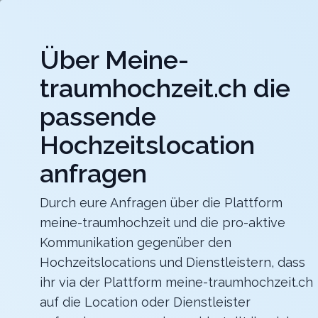
Jet
Über Meine-
meine-traumhochzeit.ch
traumhochzeit.ch die
Hochzeitslocations
Hochzeitsdienstleister
passende
Hochzeitslocation
Maxililian
Für eine unvergessliche Feier mit einer herrlich
rustikalen Atmosphäre
anfragen
Zurück zur Suche
Durch eure Anfragen über die Plattform
meine-traumhochzeit und die pro-aktive
Gstaad Palace - Walig Hütte
Kommunikation gegenüber den
4.7
Hochzeitslocations und Dienstleistern, dass
ihr via der Plattform meine-traumhochzeit.ch
BE
auf die Location oder Dienstleister
Abendessen
Gstaad
Merkliste
Link teilen