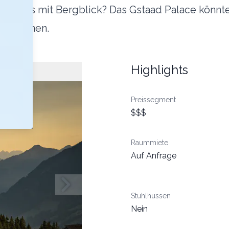
enlands mit Bergblick? Das Gstaad Palace könnte 
 mit Ihnen.
Highlights
Preissegment
$$$
Raummiete
Auf Anfrage
Stuhlhussen
Nein