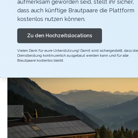
aufmerksam geworden seid, stellt ihr sicher,
Eine Hochzeit in mitten des malerischen Saan
dass auch künftige Brautpaare die Plattform
planen wir Ihren Traumtag in enger Absprache
kostenlos nutzen können.
Zu den Hochzeitslocations
Vielen Dank für eure Unterstützung! Damit wird sichergestellt, dass die
Dienstleistung kontinuierlich ausgebaut werden kann und für alle
Brautpaare kostenlos bleibt.