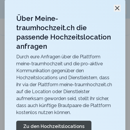
Jetzt kostenlos
unverbindliche Offerte
für eure
Schli
Hochzeitslocation anfordern!
Über Meine-
traumhochzeit.ch die
meine-traumhochzeit.ch
passende Hochzeitslocation
anfragen
Berghotel Hahnenmoos
Heiraten mit unvergesslicher Aussicht mitten in
den Berner Oberländer Bergen
Durch eure Anfragen über die Plattform
meine-traumhochzeit und die pro-aktive
Zurück zur Suche
Kommunikation gegenüber den
Hochzeitslocations und Dienstleistern, dass
Gipfelrestaurant
ihr via der Plattform meine-traumhochzeit.ch
auf die Location oder Dienstleister
Chäserrugg - Saal & Stube
aufmerksam geworden seid, stellt ihr sicher,
4.5
dass auch künftige Brautpaare die Plattform
kostenlos nutzen können.
SG
Apero
Unterwasser
Merkliste
Link teilen
Zu den Hochzeitslocations
Unverbindliche Offerte generieren