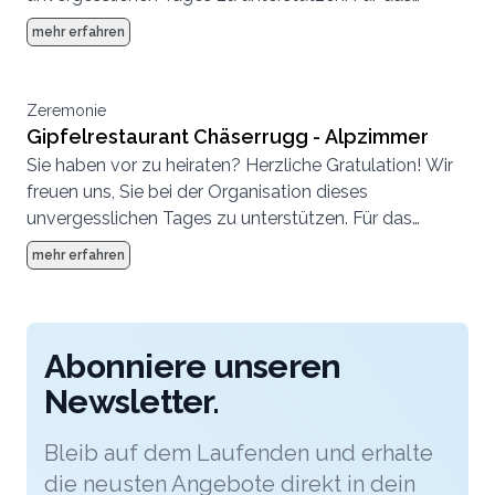
grosse Fest suchen Sie einen Ort, der für jeden Ihrer
mehr erfahren
Gäste auch ein Erlebnis ist. Dann ist der Chäserrugg
die richtige Location! Auf 2‘262m mit traumhafter
Weitsicht in die Alpenkette steht Ihnen das einmalige
Zeremonie
Gipfelgebäude der Architekten Herzog & de Meuron
Gipfelrestaurant Chäserrugg - Alpzimmer
zur Verfügung.
Sie haben vor zu heiraten? Herzliche Gratulation! Wir
freuen uns, Sie bei der Organisation dieses
unvergesslichen Tages zu unterstützen. Für das
grosse Fest suchen Sie einen Ort, der für jeden Ihrer
mehr erfahren
Gäste auch ein Erlebnis ist. Dann ist der Chäserrugg
die richtige Location! Auf 2‘262m mit traumhafter
Weitsicht in die Alpenkette steht Ihnen das einmalige
Gipfelgebäude der Architekten Herzog & de Meuron
Abonniere unseren
zur Verfügung.
Newsletter.
Bleib auf dem Laufenden und erhalte
die neusten Angebote direkt in dein