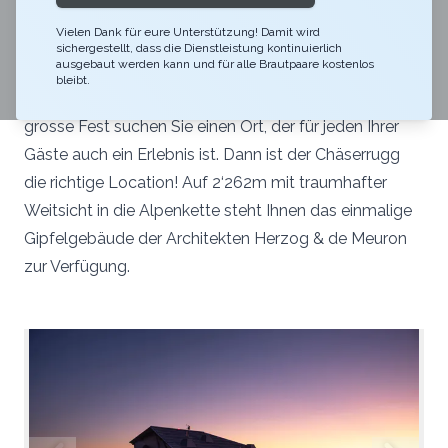
Vielen Dank für eure Unterstützung! Damit wird
Sie haben vor zu heiraten? Herzliche Gratulation! Wir
sichergestellt, dass die Dienstleistung kontinuierlich
ausgebaut werden kann und für alle Brautpaare kostenlos
freuen uns, Sie bei der Organisation dieses
bleibt.
unvergesslichen Tages zu unterstützen. Für das
grosse Fest suchen Sie einen Ort, der für jeden Ihrer
Gäste auch ein Erlebnis ist. Dann ist der Chäserrugg
die richtige Location! Auf 2‘262m mit traumhafter
Weitsicht in die Alpenkette steht Ihnen das einmalige
Gipfelgebäude der Architekten Herzog & de Meuron
zur Verfügung.