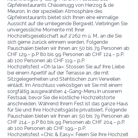
Gipfelrestaurants Chäserrugg von Herzog & de
Meuron. In der speziellen Atmosphäre des
Gipfelrestaurants bietet sich Ihnen eine einmalige
Aussicht auf die umliegende Bergwelt. Verbringen Sie
unvergessliche Momente mit Ihrer
Hochzeitsgesellschaft auf 2'262 m ü. M., an die Sie
sich gerne zurück erinnern werden. Folgende
Pauschalen bieten wir Ihnen an: 50 bis 79 Personen ab
CHF 129.– p.P 80 bis 99 Personen ab CHF 124.– p.P.
ab 100 Personen ab CHF 119.– p.P.
Hochzeitsfest «Oh la la»: Stossen Sie auf Ihre Liebe
bei einem Aperitif auf der Terrasse an, die mit
Sitzgelegenheiten und Stehtischen zum Verweilen
einlädt. Im Anschluss verköstigen wir Sie mit einem
sorgfältig ausgewählten 4-Gang-Menu in unserem
Festsaal, bevor Sie die köstliche Hochzeitstorte
anschneiden. Während Ihrem Fest ist das ganze Haus
für Sie und Ihre Hochzeitsgäste privatisiert. Folgende
Pauschalen bieten wir Ihnen an: 50 bis 79 Personen ab
CHF 214.– p.P 80 bis 99 Personen ab CHF 204.– p.P.
ab 100 Personen ab CHF 199.– p.P.
Hochzeitsfest «Chic & Easy»: Feiern Sie Ihre Hochzeit