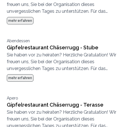
freuen uns, Sie bei der Organisation dieses
unvergesslichen Tages zu unterstützen. Für das
grosse Fest suchen Sie einen Ort, der für jeden Ihrer
mehr erfahren
Gäste auch ein Erlebnis ist. Dann ist der Chäserrugg
die richtige Location! Auf 2‘262m mit traumhafter
Weitsicht in die Alpenkette steht Ihnen das einmalige
Abendessen
Gipfelgebäude der Architekten Herzog & de Meuron
Gipfelrestaurant Chäserrugg - Stube
zur Verfügung.
Sie haben vor zu heiraten? Herzliche Gratulation! Wir
freuen uns, Sie bei der Organisation dieses
unvergesslichen Tages zu unterstützen. Für das
grosse Fest suchen Sie einen Ort, der für jeden Ihrer
mehr erfahren
Gäste auch ein Erlebnis ist. Dann ist der Chäserrugg
die richtige Location! Auf 2‘262m mit traumhafter
Weitsicht in die Alpenkette steht Ihnen das einmalige
Apero
Gipfelgebäude der Architekten Herzog & de Meuron
Gipfelrestaurant Chäserrugg - Terasse
zur Verfügung.
Sie haben vor zu heiraten? Herzliche Gratulation! Wir
freuen uns, Sie bei der Organisation dieses
unvergesslichen Tages zu unterstützen. Für das