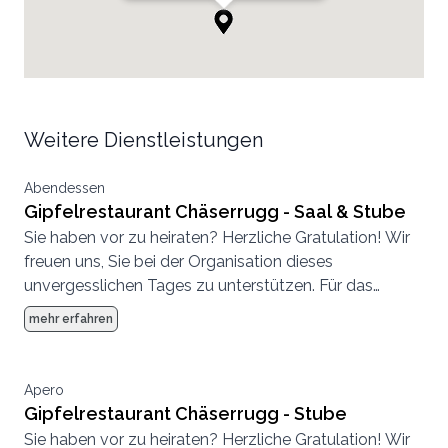
Weitere Dienstleistungen
Abendessen
Gipfelrestaurant Chäserrugg - Saal & Stube
Sie haben vor zu heiraten? Herzliche Gratulation! Wir
freuen uns, Sie bei der Organisation dieses
unvergesslichen Tages zu unterstützen. Für das
grosse Fest suchen Sie einen Ort, der für jeden Ihrer
mehr erfahren
Gäste auch ein Erlebnis ist. Dann ist der Chäserrugg
die richtige Location! Auf 2‘262m mit traumhafter
Weitsicht in die Alpenkette steht Ihnen das einmalige
Apero
Gipfelgebäude der Architekten Herzog & de Meuron
Gipfelrestaurant Chäserrugg - Stube
zur Verfügung.
Sie haben vor zu heiraten? Herzliche Gratulation! Wir