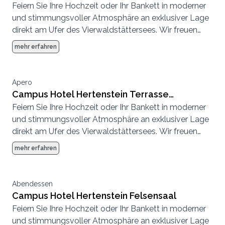
Feiern Sie Ihre Hochzeit oder Ihr Bankett in moderner
Jungfrau
und stimmungsvoller Atmosphäre an exklusiver Lage
direkt am Ufer des Vierwaldstättersees. Wir freuen
uns, Ihren einzigartigen Anlass mit Ihnen zu gestalten.
mehr erfahren
Apero
Campus Hotel Hertenstein Terrasse
Feiern Sie Ihre Hochzeit oder Ihr Bankett in moderner
Felsensaal
und stimmungsvoller Atmosphäre an exklusiver Lage
direkt am Ufer des Vierwaldstättersees. Wir freuen
uns, Ihren einzigartigen Anlass mit Ihnen zu gestalten.
mehr erfahren
Abendessen
Campus Hotel Hertenstein Felsensaal
Feiern Sie Ihre Hochzeit oder Ihr Bankett in moderner
und stimmungsvoller Atmosphäre an exklusiver Lage