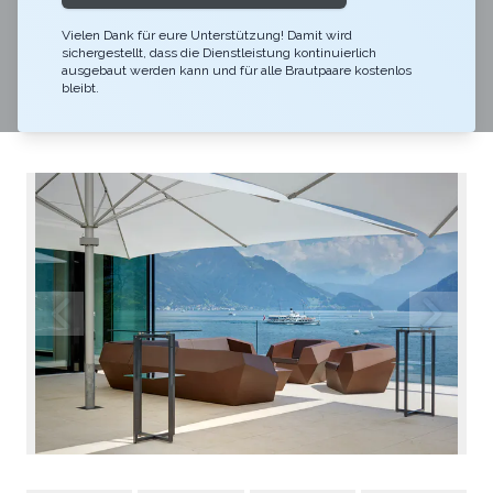
Feiern Sie Ihre Hochzeit oder Ihr Bankett in moderner
Vielen Dank für eure Unterstützung! Damit wird
und stimmungsvoller Atmosphäre an exklusiver Lage
sichergestellt, dass die Dienstleistung kontinuierlich
direkt am Ufer des Vierwaldstättersees. Wir freuen uns,
ausgebaut werden kann und für alle Brautpaare kostenlos
bleibt.
Ihren einzigartigen Anlass mit Ihnen zu gestalten.