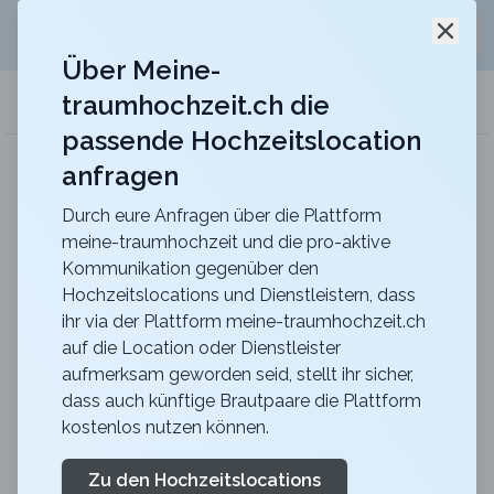
Jetzt kostenlos
unverbindliche Offerte
für eure
Schli
Hochzeitslocation anfordern!
Über Meine-
traumhochzeit.ch die
meine-traumhochzeit.ch
passende Hochzeitslocation
anfragen
Hotel Belvoir Lake View & Spa
Heiraten im Hotel Belvoir mit unvergesslichem Blick
über den Zürichsee
Durch eure Anfragen über die Plattform
meine-traumhochzeit und die pro-aktive
Zurück zur Suche
Kommunikation gegenüber den
Hochzeitslocations und Dienstleistern, dass
Campus Hotel Hertenstein
ihr via der Plattform meine-traumhochzeit.ch
auf die Location oder Dienstleister
Pilatussaalterrasse
aufmerksam geworden seid, stellt ihr sicher,
4.5
dass auch künftige Brautpaare die Plattform
kostenlos nutzen können.
LU
Apero
Weggis
Merkliste
Link teilen
Zu den Hochzeitslocations