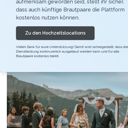
aufmerksam geworden seid, stellt ihr sicher,
Stellen Sie sich vor, Sie geben sich das Ja-W
dass auch künftige Brautpaare die Plattform
während die Sonne hinter den Gipfeln unterge
kostenlos nutzen können.
Veranstaltung perfekt ist, von der exquisit
Zu den Hochzeitslocations
rustikalen Restaurants.
Vielen Dank für eure Unterstützung! Damit wird sichergestellt, dass die
Dienstleistung kontinuierlich ausgebaut werden kann und für alle
Brautpaare kostenlos bleibt.