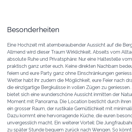
Besonderheiten
Eine Hochzeit mit atemberaubender Aussicht auf die Berg
Allmend wird dieser Traum Wirklichkeit. Abseits vom Alltag
absolute Ruhe und Privatsphäre: Nur eine Haltestelle vom D
praktisch ganz unter euch. Keine direkten Nachbarn bedeu
feiern und eure Party ganz ohne Einschränkungen geniess
Wetter habt ihr zudem die Möglichkeit, eure Feier nach d
die einzigartige Bergkulisse in vollen Zügen zu geniessen
bietet sich eine wunderschöne Aussicht inmitten der Natur
Moment mit Panorama. Die Location besticht durch ihren 
ein grosser Raum, der rustikale Gemütlichkeit mit minimali
Dazu kommt eine hervorragende Küche, die euren besonde
unvergesslich macht. Ein weiterer Vorteil: Die Jungfrauba
zu später Stunde bequem zurück nach Wengen. So könnt i