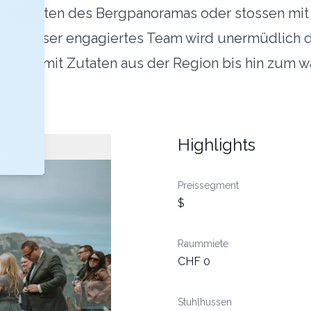
ort inmitten des Bergpanoramas oder stossen mit
ht. Unser engagiertes Team wird unermüdlich dar
en Küche mit Zutaten aus der Region bis hin zu
Highlights
Preissegment
$
Raummiete
CHF 0
Stuhlhussen