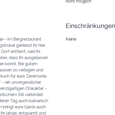
nicht möglich
Einschränkunge
e – im Bergrestaurant
Keine
strubel geniesst ihr hier
orf entfernt, seid ihr
ten, dass ihr ausgelassen
en könnt. Bei gutem
raussen zu verlegen und
. Auch für eure Zeremonie
 – ein unvergesslicher
einzigartigen Charakter –
stischem Stil verbindet.
ren Tag auch kulinarisch
hn bringt eure Gäste auch
hr lange, entspannt und