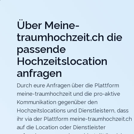
Jet
Über Meine-
meine-traumhochzeit.ch
traumhochzeit.ch die
Hochzeitslocations
Hochzeitsdienstleister
passende
Hochzeitslocation
b_smart hotel Schönenwerd
Für ein zauberhaftes Hochzeitsfest
anfragen
Zurück zur Suche
Durch eure Anfragen über die Plattform
meine-traumhochzeit und die pro-aktive
Bergrestaurant Allmend
Kommunikation gegenüber den
4.6
Hochzeitslocations und Dienstleistern, dass
ihr via der Plattform meine-traumhochzeit.ch
BE
auf die Location oder Dienstleister
Abendessen
Wengen
Merkliste
Link teilen