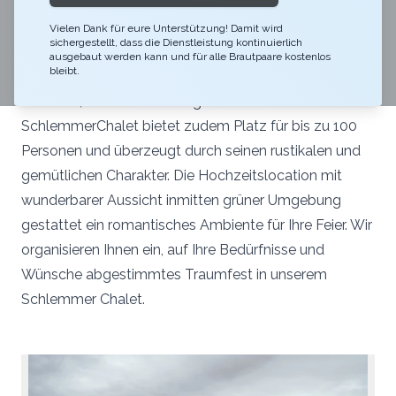
gemütlichste Ort für Ihre Hochzeitsfeier im gesamten
Berner Oberland. An schönen Sommertagen können
Vielen Dank für eure Unterstützung! Damit wird
sichergestellt, dass die Dienstleistung kontinuierlich
wir Ihnen direkt vor unserem Chalet auf der einmaligen
ausgebaut werden kann und für alle Brautpaare kostenlos
bleibt.
Panorama-Terrasse einen beeindruckenden Aperitif
servieren, den Sie nicht vergessen werden. Das
SchlemmerChalet bietet zudem Platz für bis zu 100
Personen und überzeugt durch seinen rustikalen und
gemütlichen Charakter. Die Hochzeitslocation mit
wunderbarer Aussicht inmitten grüner Umgebung
gestattet ein romantisches Ambiente für Ihre Feier. Wir
organisieren Ihnen ein, auf Ihre Bedürfnisse und
Wünsche abgestimmtes Traumfest in unserem
Schlemmer Chalet.