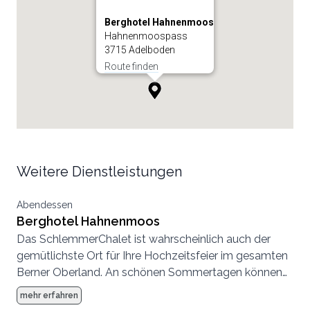
Berghotel Hahnenmoos
Hahnenmoospass
3715 Adelboden
Route finden
Weitere Dienstleistungen
Abendessen
Berghotel Hahnenmoos
Das SchlemmerChalet ist wahrscheinlich auch der
gemütlichste Ort für Ihre Hochzeitsfeier im gesamten
Berner Oberland. An schönen Sommertagen können
wir Ihnen direkt vor unserem Chalet auf der einmaligen
mehr erfahren
Panorama-Terrasse einen beeindruckenden Aperitif