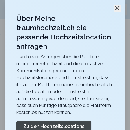
Jetzt kostenlos
unverbindliche Offerte
für eure
Schli
Hochzeitslocation anfordern!
Über Meine-
traumhochzeit.ch die
meine-traumhochzeit.ch
passende Hochzeitslocation
anfragen
Maxililian
Für eine unvergessliche Feier mit einer herrlich
rustikalen Atmosphäre
Durch eure Anfragen über die Plattform
meine-traumhochzeit und die pro-aktive
Zurück zur Suche
Kommunikation gegenüber den
Hochzeitslocations und Dienstleistern, dass
Berghotel Hahnenmoos
ihr via der Plattform meine-traumhochzeit.ch
auf die Location oder Dienstleister
4.5
aufmerksam geworden seid, stellt ihr sicher,
BE
dass auch künftige Brautpaare die Plattform
Apero
Adelboden
kostenlos nutzen können.
Merkliste
Link teilen
Das SchlemmerChalet ist wahrscheinlich auch der
Zu den Hochzeitslocations