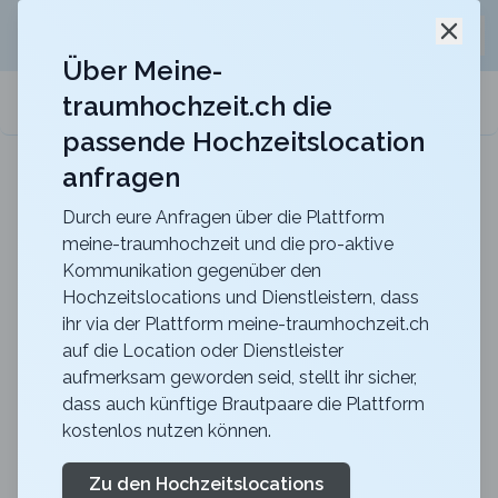
Jetzt kostenlos
unverbindliche Offerte
für eure
Schli
Hochzeitslocation anfordern!
Über Meine-
traumhochzeit.ch die
meine-traumhochzeit.ch
passende Hochzeitslocation
anfragen
Hotel Belvoir Lake View & Spa
Heiraten im Hotel Belvoir mit unvergesslichem Blick
über den Zürichsee
Durch eure Anfragen über die Plattform
meine-traumhochzeit und die pro-aktive
Zurück zur Suche
Kommunikation gegenüber den
Hochzeitslocations und Dienstleistern, dass
Steakhouse Bahnhof
ihr via der Plattform meine-traumhochzeit.ch
auf die Location oder Dienstleister
Catering
aufmerksam geworden seid, stellt ihr sicher,
5
dass auch künftige Brautpaare die Plattform
kostenlos nutzen können.
Catering
ZH
Dienstleistung
Mettmenstetten
Merkliste
Link teilen
Zu den Hochzeitslocations