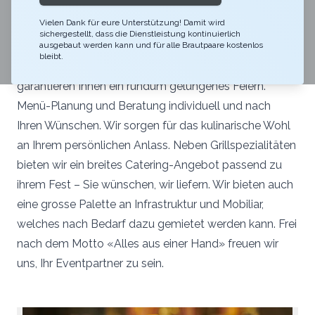
Ein Gartenfest bei Ihnen zuhause, feiern in einem
Vielen Dank für eure Unterstützung! Damit wird
Schloss oder an Ihrer Lieblingslocation? Eine Aufgabe
sichergestellt, dass die Dienstleistung kontinuierlich
für unser Catering-Team: Einrichtung, Service und
ausgebaut werden kann und für alle Brautpaare kostenlos
bleibt.
selbstverständlich gewohnte hochwertige Speisen
garantieren Ihnen ein rundum gelungenes Feiern.
Menü-Planung und Beratung individuell und nach
Ihren Wünschen. Wir sorgen für das kulinarische Wohl
an Ihrem persönlichen Anlass. Neben Grillspezialitäten
bieten wir ein breites Catering-Angebot passend zu
ihrem Fest – Sie wünschen, wir liefern. Wir bieten auch
eine grosse Palette an Infrastruktur und Mobiliar,
welches nach Bedarf dazu gemietet werden kann. Frei
nach dem Motto «Alles aus einer Hand» freuen wir
uns, Ihr Eventpartner zu sein.