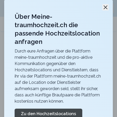
Jetzt kostenlos
unverbindliche Offerte
für eure
Schli
Hochzeitslocation anfordern!
Über Meine-
traumhochzeit.ch die
meine-traumhochzeit.ch
passende Hochzeitslocation
anfragen
Berghotel Hahnenmoos
Heiraten mit unvergesslicher Aussicht mitten in
den Berner Oberländer Bergen
Durch eure Anfragen über die Plattform
meine-traumhochzeit und die pro-aktive
Zurück zur Suche
Kommunikation gegenüber den
Hochzeitslocations und Dienstleistern, dass
smileybox.ch Deine Event
ihr via der Plattform meine-traumhochzeit.ch
auf die Location oder Dienstleister
Fotobox
aufmerksam geworden seid, stellt ihr sicher,
5
dass auch künftige Brautpaare die Plattform
kostenlos nutzen können.
Fotobox
OW
Dienstleistung
Giswil
Merkliste
Link teilen
Zu den Hochzeitslocations