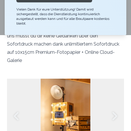
Mach auch du deine Hochzeit zum Highlight! Unsere
Vielen Dank für eure Unterstützung! Damit wird
Fotobox mit oder ohne Sofortdruck liefert Spass und
sichergestellt, dass die Dienstleistung kontinuierlich
Freude an deinem Hochzeit und kommt mit vielen
ausgebaut werden kann und für alle Brautpaare kostenlos
bleibt.
spassigen Requisiten und hat Hintergründe dabei. Bei
uns musst du dir keine Gedanken über den
Sofortdruck machen dank unlimitiertem Sofortdruck
auf 10x15cm Premium-Fotopapier + Online Cloud-
Galerie