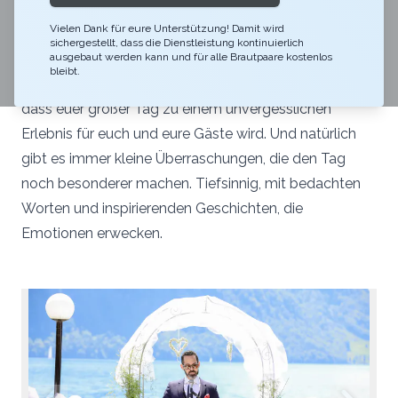
Meine Zeremonien sind eine bunte Mischung aus
Vielen Dank für eure Unterstützung! Damit wird
Inspiration, Herzlichkeit, Musikalität, Tiefe und
sichergestellt, dass die Dienstleistung kontinuierlich
Emotionen. Jede Zeremonie ist bunt und einzigartig,
ausgebaut werden kann und für alle Brautpaare kostenlos
bleibt.
sie spiegelt eure Persönlichkeit wider und sorgt dafür,
dass euer großer Tag zu einem unvergesslichen
Erlebnis für euch und eure Gäste wird. Und natürlich
gibt es immer kleine Überraschungen, die den Tag
noch besonderer machen. Tiefsinnig, mit bedachten
Worten und inspirierenden Geschichten, die
Emotionen erwecken.