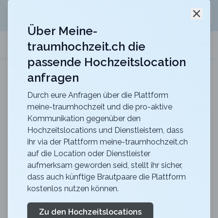
Jetzt kostenlos
unverbindliche Offerte
für eure
Schli
Hochzeitslocation anfordern!
Über Meine-
traumhochzeit.ch die
meine-traumhochzeit.ch
passende Hochzeitslocation
anfragen
Hotel Belvoir Lake View & Spa
Heiraten im Hotel Belvoir mit unvergesslichem Blick
über den Zürichsee
Durch eure Anfragen über die Plattform
meine-traumhochzeit und die pro-aktive
Zurück zur Suche
Kommunikation gegenüber den
Hochzeitslocations und Dienstleistern, dass
Phil Dankner Freier
ihr via der Plattform meine-traumhochzeit.ch
auf die Location oder Dienstleister
Trauredner
aufmerksam geworden seid, stellt ihr sicher,
Jetzt entdecken!
dass auch künftige Brautpaare die Plattform
kostenlos nutzen können.
Trauredner/in
LU
Dienstleistung
Luzern
Merkliste
Link teilen
Zu den Hochzeitslocations