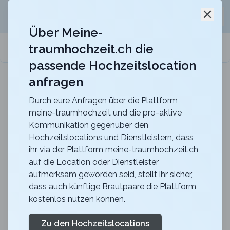
Jetzt kostenlos
unverbindliche Offerte
für eure
Schli
Hochzeitslocation anfordern!
Über Meine-
traumhochzeit.ch die
meine-traumhochzeit.ch
passende Hochzeitslocation
anfragen
b_smart hotel Schönenwerd
Für ein zauberhaftes Hochzeitsfest
Durch eure Anfragen über die Plattform
meine-traumhochzeit und die pro-aktive
Zurück zur Suche
Kommunikation gegenüber den
Hochzeitslocations und Dienstleistern, dass
Pâtisserie Katznelson
ihr via der Plattform meine-traumhochzeit.ch
auf die Location oder Dienstleister
4.5
aufmerksam geworden seid, stellt ihr sicher,
Catering
BS
dass auch künftige Brautpaare die Plattform
Dienstleistung
kostenlos nutzen können.
Basel
Merkliste
Link teilen
Katznelson Patisserie ist nicht nur süsses Catering, es
Zu den Hochzeitslocations