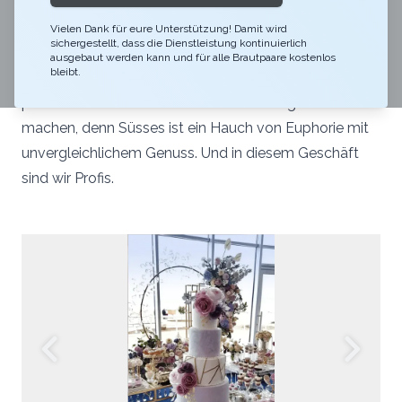
ist ein kleiner Traum, der Wirklichkeit wird. Dessert ist
für uns ein Kunstwerk, dem wir jeweils ein Stück
Vielen Dank für eure Unterstützung! Damit wird
sichergestellt, dass die Dienstleistung kontinuierlich
unserer Seele mitgeben. Wir sind inspiriert von den
ausgebaut werden kann und für alle Brautpaare kostenlos
bleibt.
Emotionen der Menschen, die unsere Desserts
probieren. Wir möchten Sie ein bisschen glücklicher
machen, denn Süsses ist ein Hauch von Euphorie mit
unvergleichlichem Genuss. Und in diesem Geschäft
sind wir Profis.