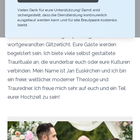
gehen… Meine Passion ist es, euren Hochzeitstag
unvergesslich schön zu machen, durch eine
Vielen Dank für eure Unterstützung! Damit wird
sichergestellt, dass die Dienstleistung kontinuierlich
romantische und mit Humor geschmückte Zeremonie
ausgebaut werden kann und für alle Brautpaare kostenlos
bleibt.
(D/E/F/I). Ihr und eure persönliche Liebesgeschichte
stehen am Hochzeitstag im prächtigsten,
wortgewandten Glitzerlicht. Eure Gäste werden
begeistert sein. Ich biete viele selbst gestaltete
Traurituale an, die wunderbar euch oder eure Kulturen
verbinden. Mein Name ist Jan Euskirchen und ich bin
ein freier, weltlicher, moderner Theologe und
Trauredner. Ich freue mich sehr auf euch und ein Teil
eurer Hochzeit zu sein!