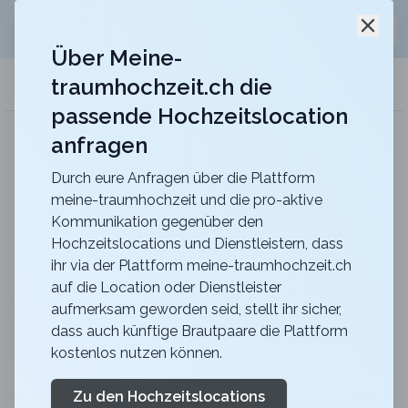
Jetzt kostenlos
unverbindliche Offerte
für eure
Schli
Hochzeitslocation anfordern!
Über Meine-
traumhochzeit.ch die
meine-traumhochzeit.ch
passende Hochzeitslocation
anfragen
ART DECO HOTEL MONTANA
Für eure Hochzeit mit einmaligem Blick auf den
Vierwaldstättersee
Durch eure Anfragen über die Plattform
meine-traumhochzeit und die pro-aktive
Zurück zur Suche
Kommunikation gegenüber den
Hochzeitslocations und Dienstleistern, dass
Liebe Hoch 2
ihr via der Plattform meine-traumhochzeit.ch
auf die Location oder Dienstleister
5
aufmerksam geworden seid, stellt ihr sicher,
Trauredner/in
AG
dass auch künftige Brautpaare die Plattform
Dienstleistung
kostenlos nutzen können.
Safenwil
Merkliste
Link teilen
Heiraten heisst zu zweit gemeinsam ins Glück zu
Zu den Hochzeitslocations