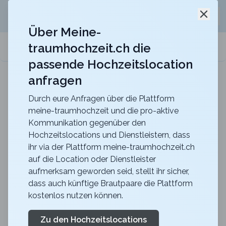
Jetzt kostenlos
unverbindliche Offerte
für eure
Schli
Hochzeitslocation anfordern!
Über Meine-
traumhochzeit.ch die
meine-traumhochzeit.ch
passende Hochzeitslocation
anfragen
Gurten-Pavillon
Für eure Hochzeit auf dem Gurten mit einer
traumhaften Sicht über die ganze Stadt Bern
Durch eure Anfragen über die Plattform
meine-traumhochzeit und die pro-aktive
Zurück zur Suche
Kommunikation gegenüber den
Hochzeitslocations und Dienstleistern, dass
Hochzeitsvideos von
ihr via der Plattform meine-traumhochzeit.ch
auf die Location oder Dienstleister
filmfisch.ch
aufmerksam geworden seid, stellt ihr sicher,
5
dass auch künftige Brautpaare die Plattform
kostenlos nutzen können.
Fotograf/in
SO
Dienstleistung
Olten
Merkliste
Link teilen
Zu den Hochzeitslocations