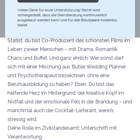
Langeweile!
Vielen Dank für eure Unterstützung! Damit wird
Wenn du denkst, dein Job als Trauzeuge oder
sichergestellt, dass die Dienstleistung kontinuierlich
ausgebaut werden kann und für alle Brautpaare kostenlos
Trauzeugin endet mit einer Unterschrift – sorry, aber
bleibt.
dann ist dieser Text für dich. Du bist nicht einfach ein
Statist, du bist Co-Produzent des schönsten Films im
Leben zweier Menschen – mit Drama, Romantik,
Chaos und Buffet. Und ganz ehrlich: Wer sonst darf
sich mit einer Mischung aus Butler, Wedding Planner
und Psychotherapeut bezeichnen, ohne eine
Berufsausbildung zu haben? Eben. Du bist das
helfende Herz im Hintergrund, der kreative Kopf im
Notfall und der emotionale Fels in der Brandung – und
manchmal auch der Cocktail-Lieferant, wenn’s
stressig wird.
Deine Rolle im Zivilstandesamt: Unterschrift mit
Verantwortung