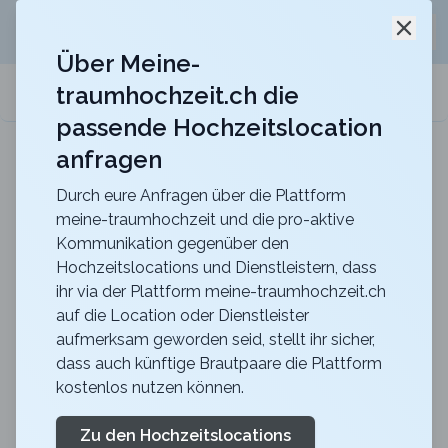
Jetzt kostenlos
unverbindliche Offerte
für eure
Schli
Hochzeitslocation anfordern!
Über Meine-
traumhochzeit.ch die
meine-traumhochzeit.ch
passende Hochzeitslocation
anfragen
Berghotel Hahnenmoos
Heiraten mit unvergesslicher Aussicht mitten in
den Berner Oberländer Bergen
Durch eure Anfragen über die Plattform
meine-traumhochzeit und die pro-aktive
Trauzeuge werden deine
Kommunikation gegenüber den
Hochzeitslocations und Dienstleistern, dass
Aufgaben
ihr via der Plattform meine-traumhochzeit.ch
auf die Location oder Dienstleister
ca.
5 Minuten
Lesezeit
publiziert
vor einem Jahr
aufmerksam geworden seid, stellt ihr sicher,
dass auch künftige Brautpaare die Plattform
Trauzeugen – Deine geheime Superkraft auf jeder
kostenlos nutzen können.
Hochzeit
Zu den Hochzeitslocations
Was macht eine Trauzeugin? Alles – außer