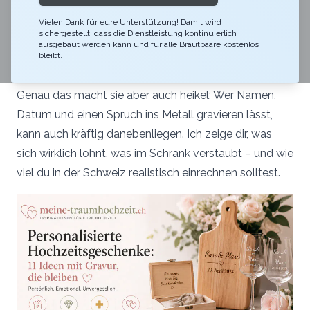
drei Geschenke – und an den Rest nicht.
Vielen Dank für eure Unterstützung! Damit wird
sichergestellt, dass die Dienstleistung kontinuierlich
Personalisierte Hochzeitsgeschenke
landen fast nie in
ausgebaut werden kann und für alle Brautpaare kostenlos
dieser Vergessens-Schublade, weil sie an genau ein
bleibt.
Paar, ein Datum, eine Geschichte gebunden sind.
Genau das macht sie aber auch heikel: Wer Namen,
Datum und einen Spruch ins Metall gravieren lässt,
kann auch kräftig danebenliegen. Ich zeige dir, was
sich wirklich lohnt, was im Schrank verstaubt – und wie
viel du in der Schweiz realistisch einrechnen solltest.