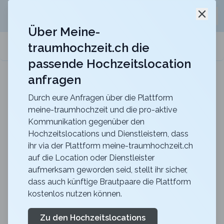
Jetzt kostenlos
unverbindliche Offerte
für eure
Schli
Hochzeitslocation anfordern!
Über Meine-
traumhochzeit.ch die
meine-traumhochzeit.ch
passende Hochzeitslocation
anfragen
Maxililian
Für eine unvergessliche Feier mit einer herrlich
rustikalen Atmosphäre
Durch eure Anfragen über die Plattform
meine-traumhochzeit und die pro-aktive
Personalisierte
Kommunikation gegenüber den
Hochzeitslocations und Dienstleistern, dass
Hochzeitsgeschenke 11
ihr via der Plattform meine-traumhochzeit.ch
Ideen
auf die Location oder Dienstleister
aufmerksam geworden seid, stellt ihr sicher,
dass auch künftige Brautpaare die Plattform
ca.
5 Minuten
Lesezeit
publiziert
vor 2 Monaten
kostenlos nutzen können.
Die meisten Paare, die mir ein halbes Jahr nach der
Zu den Hochzeitslocations
Hochzeit schreiben, erinnern sich an zwei, vielleicht