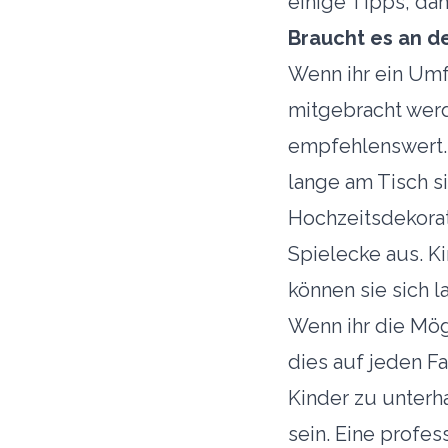
einige Tipps, dam
Braucht es an d
Wenn ihr ein Umf
mitgebracht werd
empfehlenswert. E
lange am Tisch si
Hochzeitsdekorat
Spielecke aus. K
können sie sich l
Wenn ihr die Mög
dies auf jeden F
Kinder zu unterh
sein. Eine profes