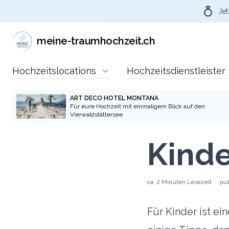
Jet
meine-traumhochzeit.ch
Hochzeitslocations
Hochzeitsdienstleister
ART DECO HOTEL MONTANA
Für eure Hochzeit mit einmaligem Blick auf den
Vierwaldstättersee
Kinde
ca.
2 Minuten
Lesezeit
pub
Für Kinder ist ei