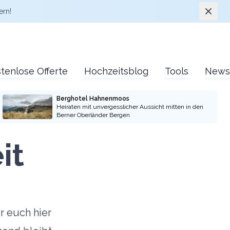
Schlie
ern!
tenlose Offerte
Hochzeitsblog
Tools
News
Berghotel Hahnenmoos
Heiraten mit unvergesslicher Aussicht mitten in den
Berner Oberländer Bergen
it
r euch hier