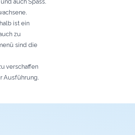
 und auch Spass.
rwachsene.
alb ist ein
auch zu
menü sind die
zu verschaffen
er Ausführung.