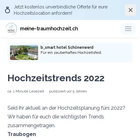
Jetzt kostenlos
unverbindliche Offerte
für eure
Schli
Hochzeitslocation anfordern!
meine-traumhochzeit.ch
b_smart hotel Schönenwerd
Für ein zauberhaftes Hochzeitsfest
Hochzeitstrends 2022
ca.
1 Minute
Lesezeit
publiziert
vor 5 Jahren
Seid ihr aktuell an der Hochzeitsplanung fürs 2022?
Wir haben für euch die wichtigsten Trends
zusammengetragen.
Traubogen