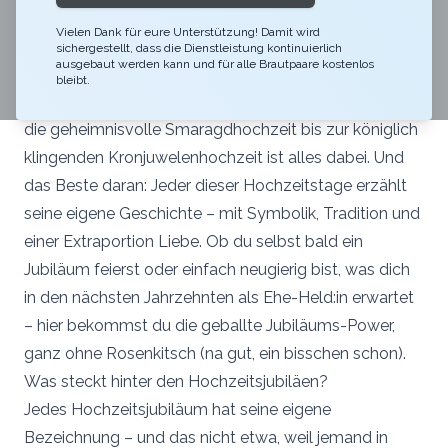
Baumes – nur mit mehr Emotionen, weniger Moos und
Vielen Dank für eure Unterstützung! Damit wird
im Idealfall deutlich romantischer. Du glaubst gar
sichergestellt, dass die Dienstleistung kontinuierlich
ausgebaut werden kann und für alle Brautpaare kostenlos
nicht, wie viele liebevoll-skurrile Bezeichnungen es für
bleibt.
Ehejahre gibt! Von der klassischen Papierhochzeit über
die geheimnisvolle Smaragdhochzeit bis zur königlich
klingenden Kronjuwelenhochzeit ist alles dabei. Und
das Beste daran: Jeder dieser Hochzeitstage erzählt
seine eigene Geschichte – mit Symbolik, Tradition und
einer Extraportion Liebe. Ob du selbst bald ein
Jubiläum feierst oder einfach neugierig bist, was dich
in den nächsten Jahrzehnten als Ehe-Held:in erwartet
– hier bekommst du die geballte Jubiläums-Power,
ganz ohne Rosenkitsch (na gut, ein bisschen schon).
Was steckt hinter den Hochzeitsjubiläen?
Jedes Hochzeitsjubiläum hat seine eigene
Bezeichnung – und das nicht etwa, weil jemand in