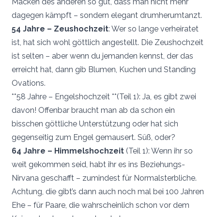
Macken des anderen so gut, dass man nicht mehr
dagegen kämpft – sondern elegant drumherumtanzt.
54 Jahre – Zeushochzeit
: Wer so lange verheiratet
ist, hat sich wohl göttlich angestellt. Die Zeushochzeit
ist selten – aber wenn du jemanden kennst, der das
erreicht hat, dann gib Blumen, Kuchen und Standing
Ovations.
**58 Jahre – Engelshochzeit **(Teil 1): Ja, es gibt zwei
davon! Offenbar braucht man ab da schon ein
bisschen göttliche Unterstützung oder hat sich
gegenseitig zum Engel gemausert. Süß, oder?
64 Jahre – Himmelshochzeit
(Teil 1): Wenn ihr so
weit gekommen seid, habt ihr es ins Beziehungs-
Nirvana geschafft – zumindest für Normalsterbliche.
Achtung, die gibt’s dann auch noch mal bei 100 Jahren
Ehe – für Paare, die wahrscheinlich schon vor dem