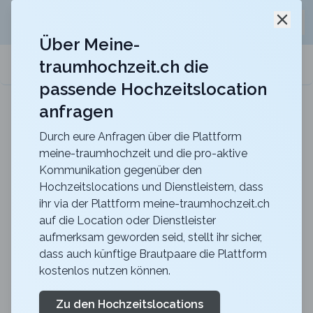
Jetzt kostenlos
unverbindliche Offerte
für eure
Schli
Hochzeitslocation anfordern!
Über Meine-
traumhochzeit.ch die
meine-traumhochzeit.ch
passende Hochzeitslocation
anfragen
ART DECO HOTEL MONTANA
Für eure Hochzeit mit einmaligem Blick auf den
Vierwaldstättersee
Durch eure Anfragen über die Plattform
meine-traumhochzeit und die pro-aktive
Hochzeitsjubiläen
Kommunikation gegenüber den
Hochzeitslocations und Dienstleistern, dass
Bedeutung Liste
ihr via der Plattform meine-traumhochzeit.ch
auf die Location oder Dienstleister
ca.
8 Minuten
Lesezeit
publiziert
vor einem Jahr
aufmerksam geworden seid, stellt ihr sicher,
dass auch künftige Brautpaare die Plattform
Alle Hochzeitsjubiläen & ihre Bedeutung – mit Herz,
kostenlos nutzen können.
Witz & einem Hauch Romantik
Zu den Hochzeitslocations
Hochzeitsjubiläen
sind wie Jahresringe eines