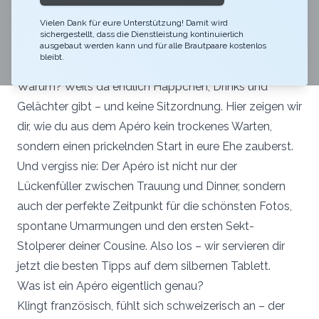
grossen Tag starten? Dann aufgepasst: Der Hochzeit
Vielen Dank für eure Unterstützung! Damit wird
Apéro ist der erste Eindruck eurer Feier, der lockere
sichergestellt, dass die Dienstleistung kontinuierlich
Übergang vom offiziellen Teil zum Fest – und ehrlich
ausgebaut werden kann und für alle Brautpaare kostenlos
bleibt.
gesagt: Für viele Gäste das inoffizielle Highlight.
Warum? Weil’s da endlich Häppchen, Drinks und
Gelächter gibt – und keine Sitzordnung. Hier zeigen wir
dir, wie du aus dem Apéro kein trockenes Warten,
sondern einen prickelnden Start in eure Ehe zauberst.
Und vergiss nie: Der Apéro ist nicht nur der
Lückenfüller zwischen Trauung und Dinner, sondern
auch der perfekte Zeitpunkt für die schönsten Fotos,
spontane Umarmungen und den ersten Sekt-
Stolperer deiner Cousine. Also los – wir servieren dir
jetzt die besten Tipps auf dem silbernen Tablett.
Was ist ein Apéro eigentlich genau?
Klingt französisch, fühlt sich schweizerisch an – der