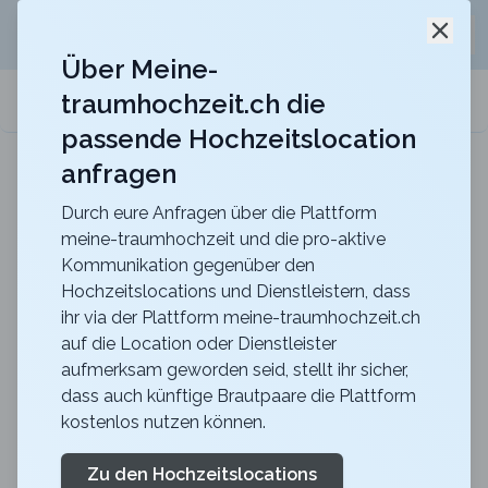
Jetzt kostenlos
unverbindliche Offerte
für eure
Schli
Hochzeitslocation anfordern!
Über Meine-
traumhochzeit.ch die
meine-traumhochzeit.ch
passende Hochzeitslocation
anfragen
Maxililian
Für eine unvergessliche Feier mit einer herrlich
rustikalen Atmosphäre
Durch eure Anfragen über die Plattform
meine-traumhochzeit und die pro-aktive
Hochzeit Apéro
Kommunikation gegenüber den
Hochzeitslocations und Dienstleistern, dass
ihr via der Plattform meine-traumhochzeit.ch
ca.
6 Minuten
Lesezeit
publiziert
vor einem Jahr
auf die Location oder Dienstleister
aufmerksam geworden seid, stellt ihr sicher,
Hochzeit Apéro: So wird euer Empfang zum
dass auch künftige Brautpaare die Plattform
Lieblingsteil des Tages
kostenlos nutzen können.
Du hast Ja gesagt – und jetzt willst du, dass auch
deine Gäste mit einem strahlenden „Oh yes!“ in euren
Zu den Hochzeitslocations