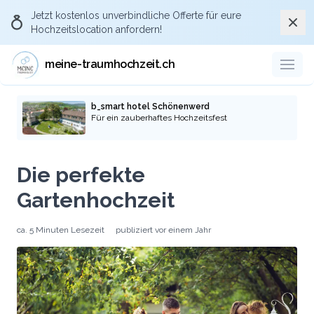
Jetzt kostenlos
unverbindliche Offerte
für eure
Schli
Hochzeitslocation anfordern!
Über Meine-
traumhochzeit.ch die
meine-traumhochzeit.ch
passende Hochzeitslocation
anfragen
b_smart hotel Schönenwerd
Für ein zauberhaftes Hochzeitsfest
Durch eure Anfragen über die Plattform
meine-traumhochzeit und die pro-aktive
Die perfekte
Kommunikation gegenüber den
Hochzeitslocations und Dienstleistern, dass
Gartenhochzeit
ihr via der Plattform meine-traumhochzeit.ch
auf die Location oder Dienstleister
ca.
5 Minuten
Lesezeit
publiziert
vor einem Jahr
aufmerksam geworden seid, stellt ihr sicher,
dass auch künftige Brautpaare die Plattform
kostenlos nutzen können.
Zu den Hochzeitslocations