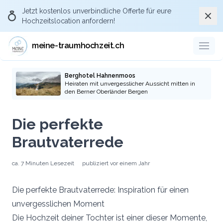
Jetzt kostenlos
unverbindliche Offerte
für eure
Schli
Hochzeitslocation anfordern!
Über Meine-
traumhochzeit.ch die
meine-traumhochzeit.ch
passende Hochzeitslocation
anfragen
Berghotel Hahnenmoos
Heiraten mit unvergesslicher Aussicht mitten in
den Berner Oberländer Bergen
Durch eure Anfragen über die Plattform
meine-traumhochzeit und die pro-aktive
Die perfekte
Kommunikation gegenüber den
Hochzeitslocations und Dienstleistern, dass
Brautvaterrede
ihr via der Plattform meine-traumhochzeit.ch
auf die Location oder Dienstleister
ca.
7 Minuten
Lesezeit
publiziert
vor einem Jahr
aufmerksam geworden seid, stellt ihr sicher,
dass auch künftige Brautpaare die Plattform
Die perfekte Brautvaterrede: Inspiration für einen
kostenlos nutzen können.
unvergesslichen Moment
Zu den Hochzeitslocations
Die Hochzeit deiner Tochter ist einer dieser Momente,