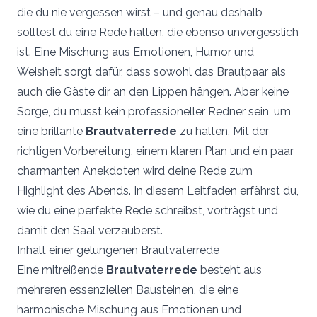
die du nie vergessen wirst – und genau deshalb
Vielen Dank für eure Unterstützung! Damit wird
solltest du eine Rede halten, die ebenso unvergesslich
sichergestellt, dass die Dienstleistung kontinuierlich
ausgebaut werden kann und für alle Brautpaare kostenlos
ist. Eine Mischung aus Emotionen, Humor und
bleibt.
Weisheit sorgt dafür, dass sowohl das Brautpaar als
auch die Gäste dir an den Lippen hängen. Aber keine
Sorge, du musst kein professioneller Redner sein, um
eine brillante
Brautvaterrede
zu halten. Mit der
richtigen Vorbereitung, einem klaren Plan und ein paar
charmanten Anekdoten wird deine Rede zum
Highlight des Abends. In diesem Leitfaden erfährst du,
wie du eine perfekte Rede schreibst, vorträgst und
damit den Saal verzauberst.
Inhalt einer gelungenen Brautvaterrede
Eine mitreißende
Brautvaterrede
besteht aus
mehreren essenziellen Bausteinen, die eine
harmonische Mischung aus Emotionen und