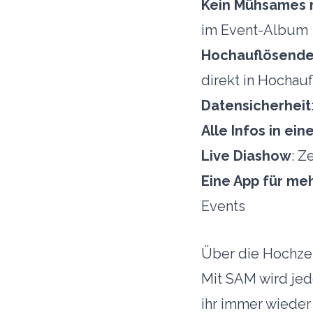
Kein Mühsames r
im Event-Album
Hochauflösende
direkt in Hochau
Datensicherheit
Alle Infos in ein
Live Diashow
: Z
Eine App für meh
Events
Über die Hochzei
Mit SAM wird jede
ihr immer wieder