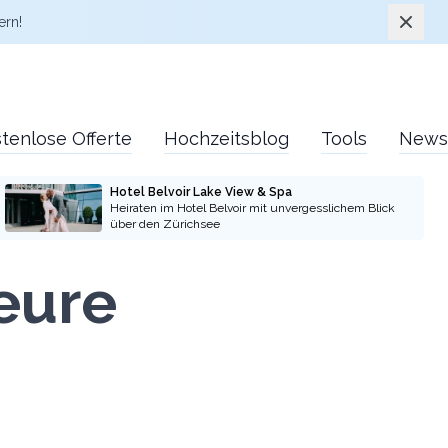
Schlie
ern!
tenlose Offerte
Hochzeitsblog
Tools
News
Hotel Belvoir Lake View & Spa
Heiraten im Hotel Belvoir mit unvergesslichem Blick
über den Zürichsee
 eure