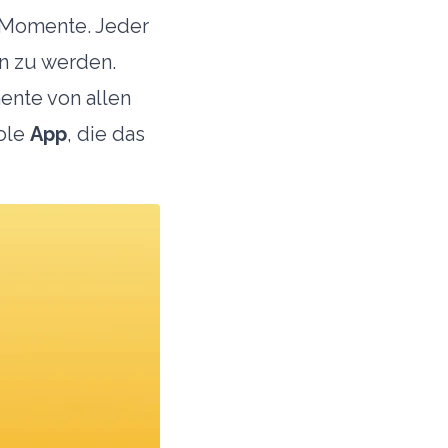
r Momente. Jeder
en zu werden.
ente von allen
oole
App
, die das