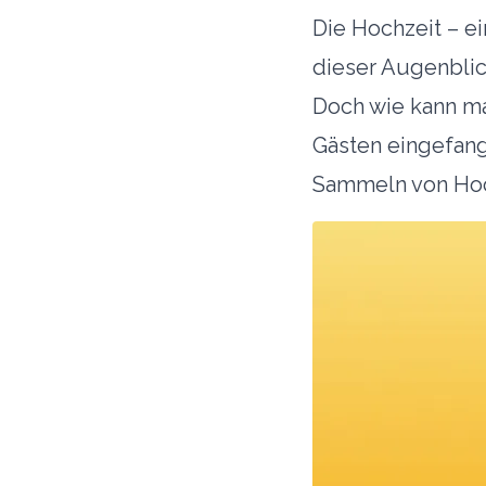
aufmerksam geworden seid, stellt ihr sicher,
Die Hochzeit – e
dass auch künftige Brautpaare die Plattform
dieser Augenblic
kostenlos nutzen können.
Doch wie kann ma
Zu den Hochzeitslocations
Gästen eingefan
Vielen Dank für eure Unterstützung! Damit wird sichergestellt, dass die
Sammeln von Hoch
Dienstleistung kontinuierlich ausgebaut werden kann und für alle
Brautpaare kostenlos bleibt.