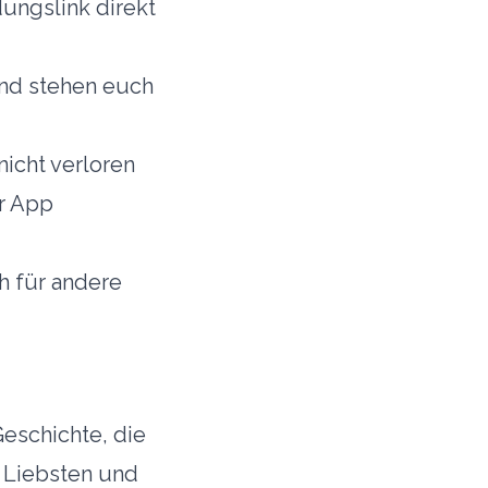
dungslink direkt
und stehen euch
nicht verloren
er App
h für andere
Geschichte, die
n Liebsten und