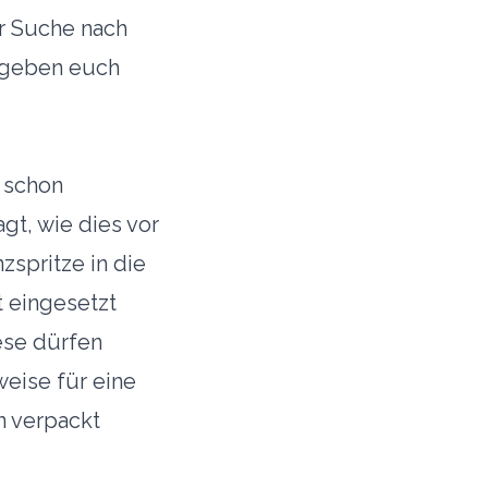
er Suche nach
r geben euch
 schon
gt, wie dies vor
zspritze in die
t eingesetzt
ese dürfen
weise für eine
n verpackt