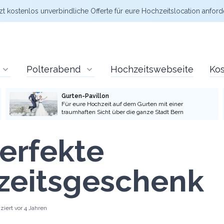
zt kostenlos
unverbindliche Offerte
für eure Hochzeitslocation anford
Polterabend
Hochzeitswebseite
Kos
Gurten-Pavillon
Für eure Hochzeit auf dem Gurten mit einer
traumhaften Sicht über die ganze Stadt Bern
erfekte
zeitsgeschenk
iziert
vor 4 Jahren