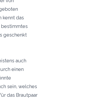
ter von
ngeboten
n kennt das
in bestimmtes
es geschenkt
istens auch
durch einen
önnte
uch sein, welches
für das Brautpaar