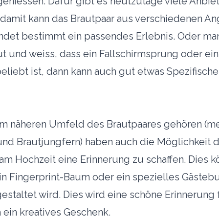
geniessen. Dafür gibt es heutzutage viele Anbie
damit kann das Brautpaar aus verschiedenen A
ndet bestimmt ein passendes Erlebnis. Oder ma
ut und weiss, dass ein Fallschirmsprung oder e
beliebt ist, dann kann auch gut etwas Spezifisch
um näheren Umfeld des Brautpaares gehören (me
nd Brautjungfern) haben auch die Möglichkeit 
 Hochzeit eine Erinnerung zu schaffen. Dies k
in Fingerprint-Baum oder ein spezielles Gästeb
estaltet wird. Dies wird eine schöne Erinnerung 
h ein kreatives Geschenk.