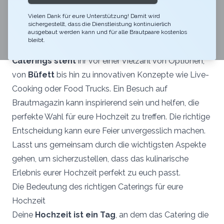
einfacher werden. Das Essen spielt bei eurer Feier eine
Vielen Dank für eure Unterstützung! Damit wird
zentrale Rolle und kann den Unterschied zwischen
sichergestellt, dass die Dienstleistung kontinuierlich
einem guten und einem unvergesslichen Tag
ausgebaut werden kann und für alle Brautpaare kostenlos
bleibt.
ausmachen. Bei der
Auswahl des richtigen
Caterings steht
ihr vor einer Vielzahl von Optionen,
von
Büfett
bis hin zu innovativen Konzepte wie Live-
Cooking oder Food Trucks. Ein Besuch auf
Brautmagazin kann inspirierend sein und helfen, die
perfekte Wahl für eure Hochzeit zu treffen. Die richtige
Entscheidung kann eure Feier unvergesslich machen.
Lasst uns gemeinsam durch die wichtigsten Aspekte
gehen, um sicherzustellen, dass das kulinarische
Erlebnis eurer Hochzeit perfekt zu euch passt.
Die Bedeutung des richtigen Caterings für eure
Hochzeit
Deine
Hochzeit ist ein Tag
, an dem das Catering die