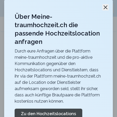
Jetzt kostenlos
unverbindliche Offerte
für eure
Schli
Hochzeitslocation anfordern!
Über Meine-
traumhochzeit.ch die
meine-traumhochzeit.ch
passende Hochzeitslocation
anfragen
Berghotel Hahnenmoos
Heiraten mit unvergesslicher Aussicht mitten in
den Berner Oberländer Bergen
Durch eure Anfragen über die Plattform
meine-traumhochzeit und die pro-aktive
Catering für Hochzeiten
Kommunikation gegenüber den
Hochzeitslocations und Dienstleistern, dass
ihr via der Plattform meine-traumhochzeit.ch
ca.
8 Minuten
Lesezeit
publiziert
vor einem Jahr
auf die Location oder Dienstleister
aufmerksam geworden seid, stellt ihr sicher,
Catering für Hochzeiten wie trefft ihr die richtige
dass auch künftige Brautpaare die Plattform
Auswahl
kostenlos nutzen können.
Die Planung einer Hochzeit kann überwältigend sein,
aber mit der richtigen Unterstützung kann manches
Zu den Hochzeitslocations