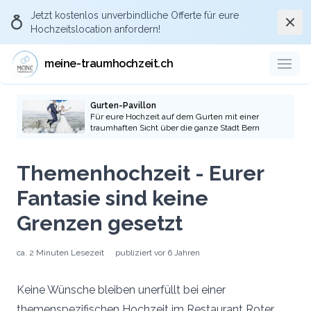
Jetzt kostenlos
unverbindliche Offerte
für eure
Schli
Hochzeitslocation anfordern!
meine-traumhochzeit.ch
Gurten-Pavillon
Für eure Hochzeit auf dem Gurten mit einer
traumhaften Sicht über die ganze Stadt Bern
Themenhochzeit - Eurer
Fantasie sind keine
Grenzen gesetzt
ca.
2 Minuten
Lesezeit
publiziert
vor 6 Jahren
Keine Wünsche bleiben unerfüllt bei einer
themenspezifischen Hochzeit im Restaurant Roter