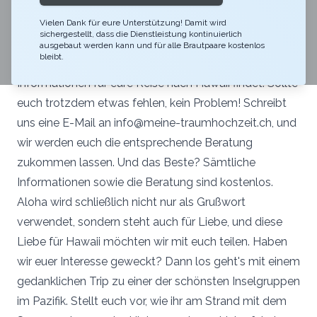
basieren auf unserer eigenen Erfahrung, etlichem
Austausch mit einem breiten Netzwerk an Experten
Vielen Dank für eure Unterstützung! Damit wird
sichergestellt, dass die Dienstleistung kontinuierlich
und diversen lokalen Partnern aus Hawaii. Wir
ausgebaut werden kann und für alle Brautpaare kostenlos
bleibt.
garantieren euch, dass ihr bei uns sämtliche relevanten
Informationen für eure Reise nach Hawaii findet. Sollte
euch trotzdem etwas fehlen, kein Problem! Schreibt
uns eine E-Mail an info@meine-traumhochzeit.ch, und
wir werden euch die entsprechende Beratung
zukommen lassen. Und das Beste? Sämtliche
Informationen sowie die Beratung sind kostenlos.
Aloha wird schließlich nicht nur als Grußwort
verwendet, sondern steht auch für Liebe, und diese
Liebe für Hawaii möchten wir mit euch teilen. Haben
wir euer Interesse geweckt? Dann los geht's mit einem
gedanklichen Trip zu einer der schönsten Inselgruppen
im Pazifik. Stellt euch vor, wie ihr am Strand mit dem