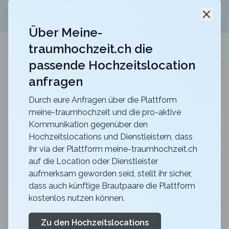
Jetzt kostenlos
unverbindliche Offerte
für eure
Schli
Hochzeitslocation anfordern!
Über Meine-
traumhochzeit.ch die
meine-traumhochzeit.ch
passende Hochzeitslocation
anfragen
ART DECO HOTEL MONTANA
Für eure Hochzeit mit einmaligem Blick auf den
Vierwaldstättersee
Durch eure Anfragen über die Plattform
meine-traumhochzeit und die pro-aktive
Hochzeitsreise nach Hawaii
Kommunikation gegenüber den
Hochzeitslocations und Dienstleistern, dass
ihr via der Plattform meine-traumhochzeit.ch
Aloha und herzlich willkommen zu unserem
auf die Location oder Dienstleister
aufmerksam geworden seid, stellt ihr sicher,
umfassenden Guide für eure Hochzeitsreise nach
dass auch künftige Brautpaare die Plattform
Hawaii. Wir haben für euch alle wesentlichen
kostenlos nutzen können.
Informationen zusammengefasst, die ihr für eure
Planung oder die effektive Reise benötigt. Diese
Zu den Hochzeitslocations