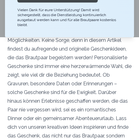
ein bedeutsames Ereignis, das oft mit unvergesslichen
Vielen Dank für eure Unterstützung! Damit wird
Geschenken gefeiert wird. Wenn du auf der Suche
sichergestellt, dass die Dienstleistung kontinuierlich
ausgebaut werden kann und für alle Brautpaare kostenlos
nach dem perfekten Hochzeitsgeschenk bist, fühlst
bleibt.
du dich vielleicht überfordert von der Vielzahl an
Möglichkeiten. Keine Sorge, denn in diesem Artikel
findest du aufregende und originelle Geschenkideen,
die das Brautpaar begeistern werden! Personalisierte
Geschenke sind immer eine herzerwärmende Wahl, die
zeigt, wie viel dir die Beziehung bedeutet. Ob
Gravuren, besondere Daten oder Erinnerungen –
solche Geschenke sind für die Ewigkeit. Darüber
hinaus können Erlebnisse geschaffen werden, die das
Paar nie vergessen wird, sei es ein romantisches
Dinner oder ein gemeinsamer Abenteuerurlaub. Lass
dich von unseren kreativen Ideen inspirieren und finde
das Geschenk, das nicht nur das Brautpaar, sondern