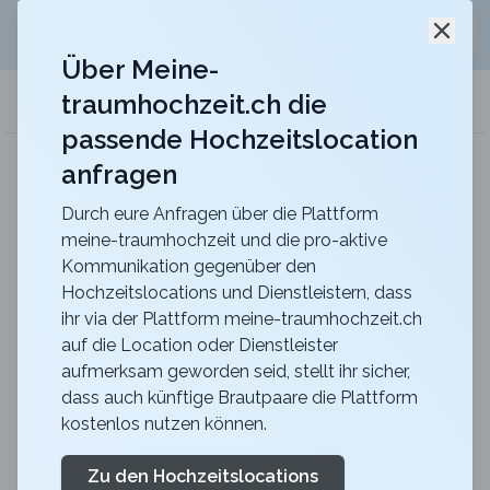
Jetzt kostenlos
unverbindliche Offerte
für eure
Schli
Hochzeitslocation anfordern!
Über Meine-
traumhochzeit.ch die
meine-traumhochzeit.ch
passende Hochzeitslocation
anfragen
Maxililian
Für eine unvergessliche Feier mit einer herrlich
rustikalen Atmosphäre
Durch eure Anfragen über die Plattform
meine-traumhochzeit und die pro-aktive
Was schenken zur
Kommunikation gegenüber den
Hochzeitslocations und Dienstleistern, dass
Hochzeit?
ihr via der Plattform meine-traumhochzeit.ch
auf die Location oder Dienstleister
ca.
20 Minuten
Lesezeit
publiziert
vor 2 Jahren
aufmerksam geworden seid, stellt ihr sicher,
dass auch künftige Brautpaare die Plattform
Was schenken zur Hochzeit - das passende
kostenlos nutzen können.
Hochzeitsgeschenk finden
Zu den Hochzeitslocations
Hochzeiten sind der Inbegriff von Liebe und Feiern –