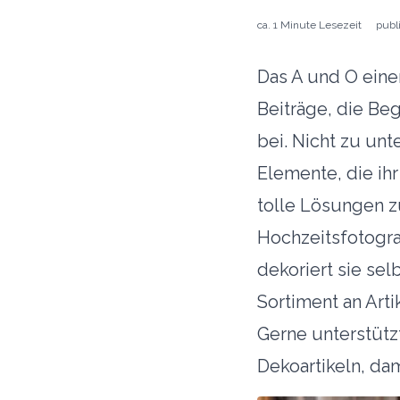
aufmerksam geworden seid, stellt ihr sicher,
ca.
1 Minute
Lesezeit
publ
dass auch künftige Brautpaare die Plattform
kostenlos nutzen können.
Das A und O einer
Zu den Hochzeitslocations
Beiträge, die Be
bei. Nicht zu un
Vielen Dank für eure Unterstützung! Damit wird sichergestellt, dass die
Dienstleistung kontinuierlich ausgebaut werden kann und für alle
Elemente, die ih
Brautpaare kostenlos bleibt.
tolle Lösungen z
Hochzeitsfotograf
dekoriert sie sel
Sortiment an Art
Gerne unterstütz
Dekoartikeln, da