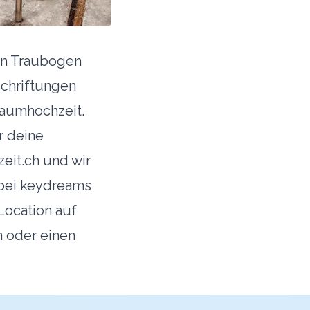
nen Traubogen
schriftungen
raumhochzeit.
r deine
eit.ch und wir
 bei keydreams
Location auf
 oder einen