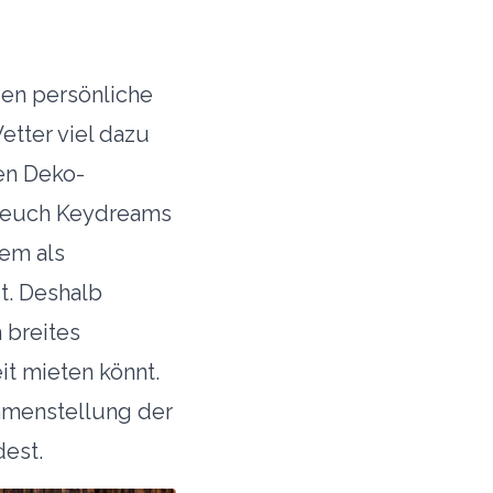
gen persönliche
tter viel dazu
sen Deko-
t euch
Keydreams
rem als
t. Deshalb
 breites
it mieten könnt.
mmenstellung der
dest.