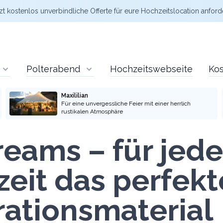
zt kostenlos
unverbindliche Offerte
für eure Hochzeitslocation anford
Polterabend
Hochzeitswebseite
Kos
Maxililian
Für eine unvergessliche Feier mit einer herrlich
rustikalen Atmosphäre
eams – für jede
eit das perfekt
ationsmaterial