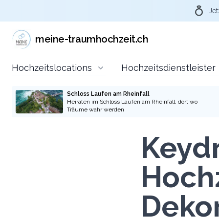
Jet
Über Meine-
meine-traumhochzeit.ch
traumhochzeit.ch die
Hochzeitslocations
Hochzeitsdienstleister
passende
Hochzeitslocation
Schloss Laufen am Rheinfall
Heiraten im Schloss Laufen am Rheinfall, dort wo
Träume wahr werden
anfragen
Keydr
Durch eure Anfragen über die Plattform
meine-traumhochzeit und die pro-aktive
Hochz
Kommunikation gegenüber den
Hochzeitslocations und Dienstleistern, dass
ihr via der Plattform meine-traumhochzeit.ch
Dekor
auf die Location oder Dienstleister