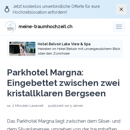
Jetzt kostenlos
unverbindliche Offerte
für eure
Schli
Hochzeitslocation anfordern!
meine-traumhochzeit.ch
Hotel Belvoir Lake View & Spa
Heiraten im Hotel Belvoir mit unvergesslichem Blick
über den Zürichsee
Parkhotel Margna:
Eingebettet zwischen zwei
kristallklaren Bergseen
ca.
2 Minuten
Lesezeit
publiziert
vor 5 Jahren
Das Parkhotel Margna liegt zwischen dem Silser- und
dem Silvaplanersee, umgeben von der traumhaften