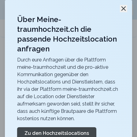
Jetzt kostenlos
unverbindliche Offerte
für eure
Schli
Hochzeitslocation anfordern!
Über Meine-
traumhochzeit.ch die
meine-traumhochzeit.ch
passende Hochzeitslocation
anfragen
b_smart hotel Schönenwerd
Für ein zauberhaftes Hochzeitsfest
Durch eure Anfragen über die Plattform
meine-traumhochzeit und die pro-aktive
Gebuchte Hochzeitsgäste?
Kommunikation gegenüber den
Hochzeitslocations und Dienstleistern, dass
Warum immer mehr Paare
ihr via der Plattform meine-traumhochzeit.ch
auf diesen Geheimtipp
auf die Location oder Dienstleister
aufmerksam geworden seid, stellt ihr sicher,
setzen
dass auch künftige Brautpaare die Plattform
kostenlos nutzen können.
ca.
3 Minuten
Lesezeit
publiziert
vor einem Jahr
Zu den Hochzeitslocations