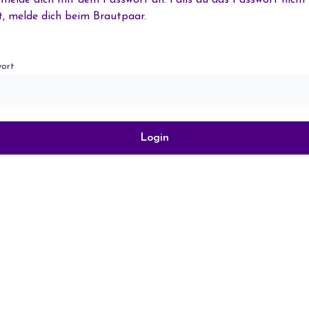
 melde dich mit dem Passwort an. Falls du das Passwort nicht
t, melde dich beim Brautpaar.
ort
Login