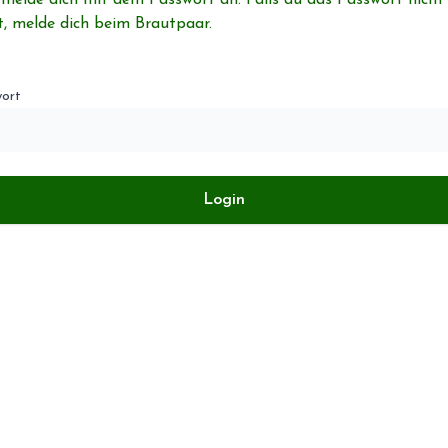
 melde dich mit dem Passwort an. Falls du das Passwort nicht
t, melde dich beim Brautpaar.
ort
Login