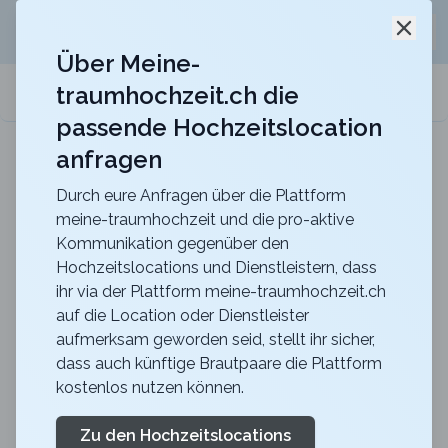
Jetzt kostenlos
unverbindliche Offerte
für eure
Schli
Hochzeitslocation anfordern!
Über Meine-
traumhochzeit.ch die
meine-traumhochzeit.ch
passende Hochzeitslocation
anfragen
Gurten-Pavillon
Für eure Hochzeit auf dem Gurten mit einer
traumhaften Sicht über die ganze Stadt Bern
Durch eure Anfragen über die Plattform
meine-traumhochzeit und die pro-aktive
Zurück zur Suche
Kommunikation gegenüber den
Hochzeitslocations und Dienstleistern, dass
Loube Spiez
ihr via der Plattform meine-traumhochzeit.ch
auf die Location oder Dienstleister
5
aufmerksam geworden seid, stellt ihr sicher,
BE
dass auch künftige Brautpaare die Plattform
Zeremonie
kostenlos nutzen können.
Spiez
Merkliste
Link teilen
Bei uns in der Loube wird «JA!» gesagt und
Zu den Hochzeitslocations