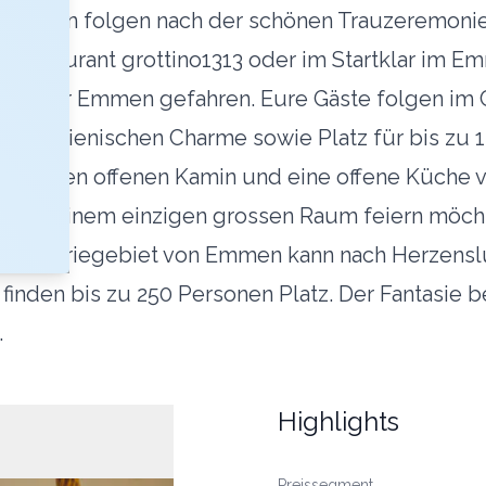
Vorlieben folgen nach der schönen Trauzeremon
 Restaurant grottino1313 oder im Startklar im Em
oder Emmen gefahren. Eure Gäste folgen im Car 
nge italienischen Charme sowie Platz für bis zu 
ber einen offenen Kamin und eine offene Küche 
. Wer in einem einzigen grossen Raum feiern möch
m Industriegebiet von Emmen kann nach Herzensl
 finden bis zu 250 Personen Platz. Der Fantasi
.
Highlights
Preissegment