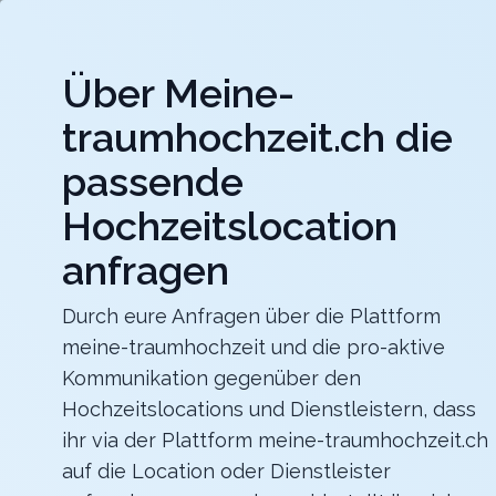
Jet
Über Meine-
meine-traumhochzeit.ch
traumhochzeit.ch die
Hochzeitslocations
Hochzeitsdienstleister
passende
Hochzeitslocation
Gurten-Pavillon
Für eure Hochzeit auf dem Gurten mit einer
traumhaften Sicht über die ganze Stadt Bern
anfragen
Zurück zur Suche
Durch eure Anfragen über die Plattform
meine-traumhochzeit und die pro-aktive
Traumhochzeit in Luzern
Kommunikation gegenüber den
4.8
Hochzeitslocations und Dienstleistern, dass
ihr via der Plattform meine-traumhochzeit.ch
LU
auf die Location oder Dienstleister
Abendessen
Meggen
Merkliste
Link teilen