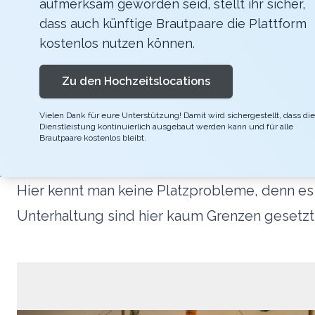
aufmerksam geworden seid, stellt ihr sicher,
Je nach Grösse der Gesellschaft und euren 
dass auch künftige Brautpaare die Plattform
Weingut das Essen und die Feierlichkeiten im
kostenlos nutzen können.
geschmückten Oldtimer entweder nach Luzern 
Zu den Hochzeitslocations
der Luzerner Industriestrasse bietet jede Me
gefeiert werden: im grossen Gastraum, der ü
Vielen Dank für eure Unterstützung! Damit wird sichergestellt, dass die
Dienstleistung kontinuierlich ausgebaut werden kann und für alle
(Restaurant, Atelier und Weinkeller) verteilt
Brautpaare kostenlos bleibt.
lässigen, unkonventionellen Eventlocation i
Hier kennt man keine Platzprobleme, denn es
Unterhaltung sind hier kaum Grenzen gesetzt